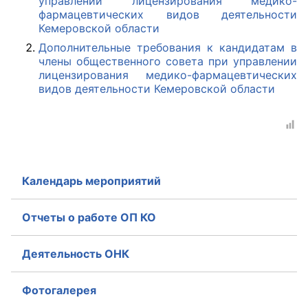
управлении лицензирования медико-
фармацевтических видов деятельности
Кемеровской области
Главная
Дополнительные требования к кандидатам в
Общественные советы
члены общественного совета при управлении
лицензирования медико-фармацевтических
Общественные советы при территориальных
видов деятельности Кемеровской области
органах федеральных органов
исполнительной власти
Общественные советы по проведению
независимой оценки качества условий
Календарь мероприятий
оказания услуг
Отчеты о работе ОП КО
О Палате
Структура Палаты
Деятельность ОНК
Комиссии
Фотогалерея
Экспертный совет ОП КО