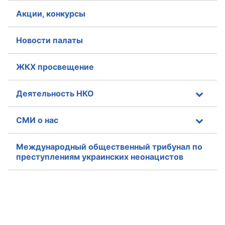
Акции, конкурсы
Совет ОП КО
Новости палаты
Общественный штаб
Члены ОП КО
ЖКХ просвещение
Документы ОП КО
Деятельность НКО
Регламент ОП КО
СМИ о нас
Кодекс этики ОП КО
Международный общественный трибунал по
Положения
преступлениям украинских неонацистов
Соглашения
Рекомендации
Порядок работы ЦОН