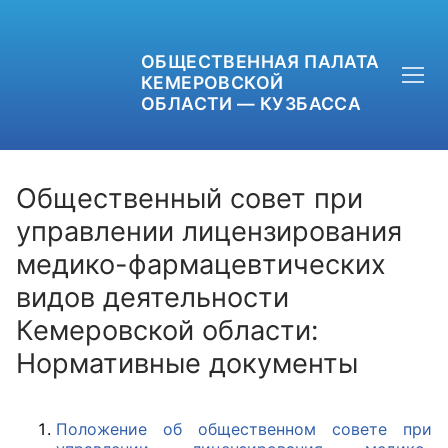
ОБЩЕСТВЕННАЯ ПАЛАТА
КЕМЕРОВСКОЙ
ОБЛАСТИ — КУЗБАССА
Общественный совет при
управлении лицензирования
медико-фармацевтических
+7 (3842) 58-82-40
видов деятельности
OPKO42@BK.RU
Кемеровской области:
ОБРАТНАЯ СВЯЗЬ
Нормативные документы
Положение об общественном совете при