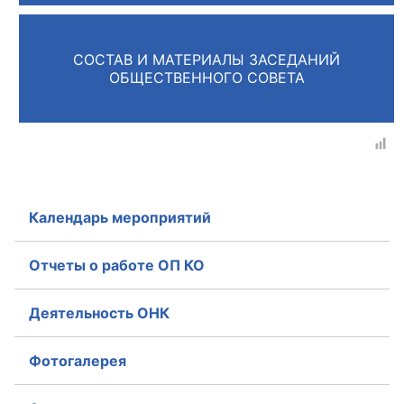
Главная
СОСТАВ И МАТЕРИАЛЫ ЗАСЕДАНИЙ
Общественные советы
ОБЩЕСТВЕННОГО СОВЕТА
Общественные советы при территориальных
органах федеральных органов
исполнительной власти
Общественные советы по проведению
Календарь мероприятий
независимой оценки качества условий
оказания услуг
Отчеты о работе ОП КО
О Палате
Деятельность ОНК
Структура Палаты
Фотогалерея
Комиссии
Экспертный совет ОП КО