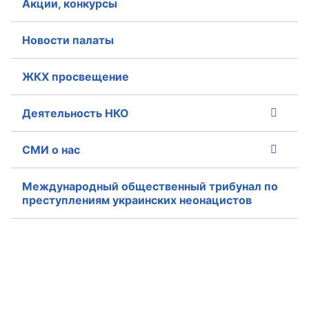
Акции, конкурсы
Совет ОП КО
Новости палаты
Общественный штаб
ЖКХ просвещение
Члены ОП КО
Деятельность НКО
Документы ОП КО
СМИ о нас
Регламент ОП КО
Кодекс этики ОП КО
Международный общественный трибунал по
преступлениям украинских неонацистов
Положения
Соглашения
Рекомендации
Порядок работы ЦОН