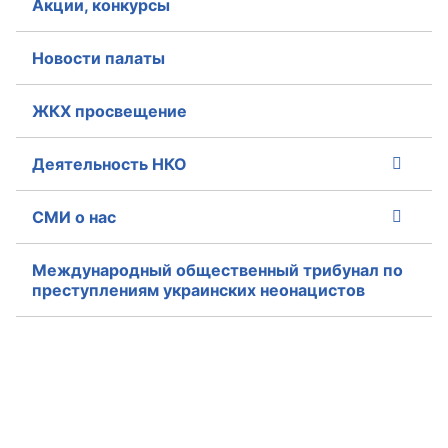
Акции, конкурсы
Совет ОП КО
Новости палаты
Общественный штаб
ЖКХ просвещение
Члены ОП КО
Деятельность НКО
Документы ОП КО
СМИ о нас
Регламент ОП КО
Кодекс этики ОП КО
Международный общественный трибунал по
преступлениям украинских неонацистов
Положения
Соглашения
Рекомендации
Порядок работы ЦОН