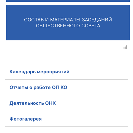
Главная
СОСТАВ И МАТЕРИАЛЫ ЗАСЕДАНИЙ
Общественные советы
ОБЩЕСТВЕННОГО СОВЕТА
Общественные советы при территориальных
органах федеральных органов
исполнительной власти
Общественные советы по проведению
Календарь мероприятий
независимой оценки качества условий
оказания услуг
Отчеты о работе ОП КО
О Палате
Деятельность ОНК
Структура Палаты
Фотогалерея
Комиссии
Экспертный совет ОП КО