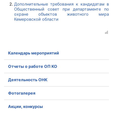
Дополнительные требования к кандидатам в
Общественный совет при департаменте по
Главная
охране объектов животного мира
Кемеровской области
Общественные советы
Общественные советы при территориальных
органах федеральных органов
исполнительной власти
Календарь мероприятий
Общественные советы по проведению
независимой оценки качества условий
Отчеты о работе ОП КО
оказания услуг
Деятельность ОНК
О Палате
Структура Палаты
Фотогалерея
Комиссии
Акции, конкурсы
Экспертный совет ОП КО