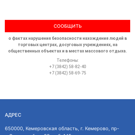
СООБЩИТЬ
о фактах нарушения безопасности нахождения людей в
торговых центрах, досуговых учреждениях, на
общественных объектах и в местах массового отдыха.
Телефоны:
+7 (3842) 58-82-40
+7 (3842) 58-69-75
АДРЕС
650000, Кемеровская область, г. Кемерово, пр-