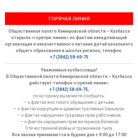
Аппарат ОП КО
ГОРЯЧАЯ ЛИНИЯ
УСТАВ ГКУ “АППАРАТ ОП КО”
Общественная палата Кемеровской области – Кузбасса
Доходы руководителя за 2024 г.
открыла «горячую линию» по фактам ненадлежащей
организации и некачественного питания детей начального
общего образования в школах региона, телефон:
+7 (3842) 58-69-75
Уважаемые кузбассовцы!
В Общественной палате Кемеровской области – Кузбасса
действует телефон «горячей линии»:
+7 (3842) 58-69-75
,
по которому вы можете сообщить:
— о фактах жестокого обращения с детьми;
— о фактах коррупции и административных барьерах;
— о фактах нарушения трудовых прав работников;
— о фактах нарушения прав ветеранов Великой
Отечественной войны и тружеников тыла.
Все звонки принимаются в будние дни с 9:00 до 17:00