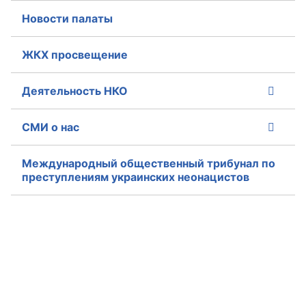
Новости палаты
Совет ОП КО
ЖКХ просвещение
Общественный штаб
Члены ОП КО
Деятельность НКО
Документы ОП КО
СМИ о нас
Регламент ОП КО
Международный общественный трибунал по
преступлениям украинских неонацистов
Кодекс этики ОП КО
Положения
Соглашения
Рекомендации
Порядок работы ЦОН