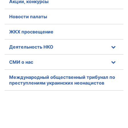
Акции, конкурсы
Совет ОП КО
Новости палаты
Общественный штаб
ЖКХ просвещение
Члены ОП КО
Деятельность НКО
Документы ОП КО
СМИ о нас
Регламент ОП КО
Кодекс этики ОП КО
Международный общественный трибунал по
преступлениям украинских неонацистов
Положения
Соглашения
Рекомендации
Порядок работы ЦОН