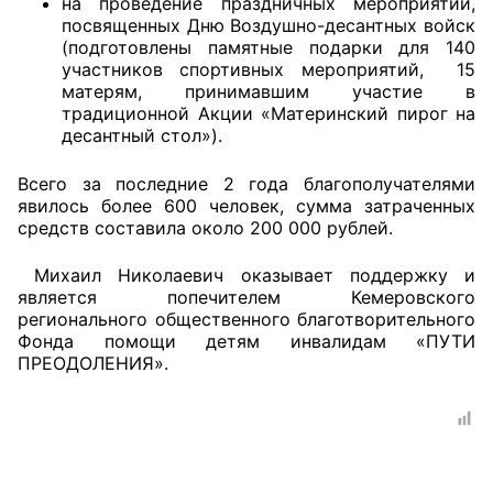
на проведение праздничных мероприятий,
посвященных Дню Воздушно-десантных войск
Аппарат ОП КО
(подготовлены памятные подарки для 140
участников спортивных мероприятий, 15
УСТАВ ГКУ “АППАРАТ ОП КО”
матерям, принимавшим участие в
традиционной Акции «Материнский пирог на
Доходы руководителя за 2024 г.
десантный стол»).
Всего за последние 2 года благополучателями
явилось более 600 человек, сумма затраченных
средств составила около 200 000 рублей.
Михаил Николаевич оказывает поддержку и
является попечителем Кемеровского
регионального общественного благотворительного
Фонда помощи детям инвалидам «ПУТИ
ПРЕОДОЛЕНИЯ».