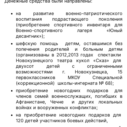
Денежные средства были направлены:
Совет ОП КО
на развитие военно-патриотического
воспитания подрастающего поколения
Общественный штаб
(приобретение спортивного инвентаря для
Военно-спортивного лагеря «Юный
десантник»);
Члены ОП КО
шефскую помощь детям, оставшимся без
попечения родителей и больным детям
Документы ОП КО
(организованы в 2012,2013 годах спектакли
Новокузнецкого театра кукол «Сказ» для
Регламент ОП КО
двухсот детей с ограниченными
возможностями г. Новокузнецка, 15
Кодекс этики ОП КО
первоклассников МКОУ Специальной
(коррекционной) школы-интерната № 68);
Положения
приобретение новогодних подарков для
членов семей военнослужащих, погибших в
Соглашения
Афганистане, Чечне и других локальных
войнах и вооруженных конфликтах;
Рекомендации
на приобретение новогодних подарков для
120 детей участников боевых действий,
Порядок работы ЦОН