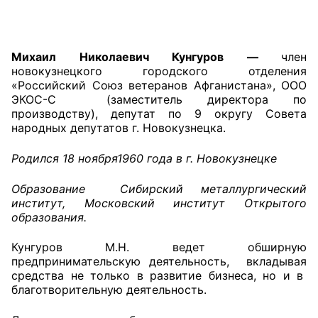
Главная
Михаил Николаевич Кунгуров —
член
Общественные советы
новокузнецкого городского отделения
«Российский Союз ветеранов Афганистана», ООО
Общественные советы при территориальных
ЭКОС-С (заместитель директора по
органах федеральных органов
производству), депутат по 9 округу Совета
исполнительной власти
народных депутатов г. Новокузнецка.
Общественные советы по проведению
Родился 18 ноября1960 года в г. Новокузнецке
независимой оценки качества условий
Образование Сибирский металлургический
оказания услуг
институт, Московский институт Открытого
образования.
О Палате
Кунгуров М.Н. ведет обширную
Структура Палаты
предпринимательскую деятельность, вкладывая
средства не только в развитие бизнеса, но и в
Комиссии
благотворительную деятельность.
Экспертный совет ОП КО