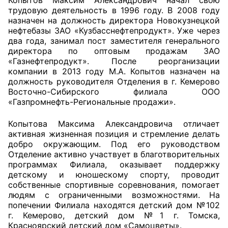
Копытов Максим Александрович начал свою
трудовую деятельность в 1996 году. В 2008 году
назначен на должность директора Новокузнецкой
Совет ОП КО
нефтебазы ЗАО «Кузбасснефтепродукт». Уже через
два года, занимал пост заместителя генерального
Общественный штаб
директора по оптовым продажам ЗАО
«Газнефтепродукт». После реорганизации
Члены ОП КО
компании в 2013 году М.А. Копытов назначен на
должность руководителя Отделения в г. Кемерово
Документы ОП КО
Восточно-Сибирского филиала ООО
«Газпромнефть-Региональные продажи».
Регламент ОП КО
Копытова Максима Александровича отличает
Кодекс этики ОП КО
активная жизненная позиция и стремление делать
добро окружающим. Под его руководством
Отделение активно участвует в благотворительных
Положения
программах Филиала, оказывает поддержку
детскому и юношескому спорту, проводит
Соглашения
собственные спортивные соревнования, помогает
людям с ограниченными возможностями. На
Рекомендации
попечении Филиала находятся детский дом №102
г. Кемерово, детский дом №1 г. Томска,
Порядок работы ЦОН
Красноярский детский дом «Самоцветы».