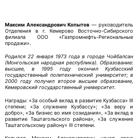
Главная
Максим Александрович Копытов
— руководитель
Общественные советы
Отделения в г. Кемерово Восточно-Сибирского
филиала ООО «Газпромнефть-Региональные
Общественные советы при территориальных
продажи».
органах федеральных органов
исполнительной власти
Родился 22 января 1973 года в городе Чойбалсан
(Монгольская народная республика). Образование:
Общественные советы по проведению
высшее, в 1995 году окончил Кузбасский
государственный политехнический университет; в
независимой оценки качества условий
2000 году получил второе высшее образование,
оказания услуг
Кемеровский государственный университет.
О Палате
Награды: «За особый вклад в развитие Кузбасса» III
степени; «За служение Кузбассу»; «За веру и
Структура Палаты
добро», «За бизнес во имя созидания», «За вклад в
развитие Таштагольского района», «За служение
Комиссии
Таштагольскому району» III степени.
Экспертный совет ОП КО