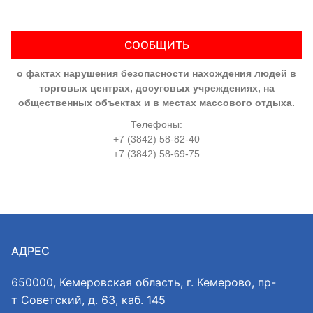
СООБЩИТЬ
о фактах нарушения безопасности нахождения людей в
торговых центрах, досуговых учреждениях, на
общественных объектах и в местах массового отдыха.
Телефоны:
+7 (3842) 58-82-40
+7 (3842) 58-69-75
АДРЕС
650000, Кемеровская область, г. Кемерово, пр-
т Советский, д. 63, каб. 145