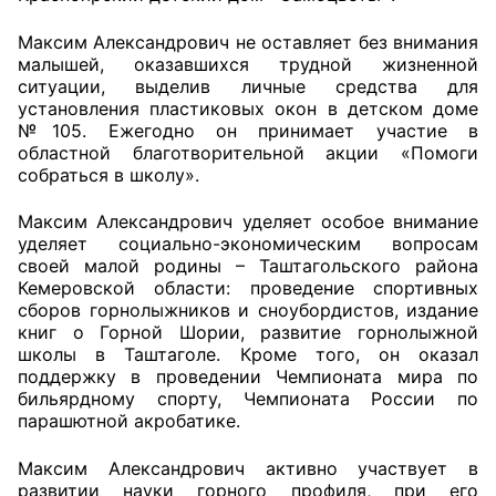
Аппарат ОП КО
Максим Александрович не оставляет без внимания
малышей, оказавшихся трудной жизненной
УСТАВ ГКУ “АППАРАТ ОП КО”
ситуации, выделив личные средства для
установления пластиковых окон в детском доме
№105. Ежегодно он принимает участие в
Доходы руководителя за 2024 г.
областной благотворительной акции «Помоги
собраться в школу».
Максим Александрович уделяет особое внимание
уделяет социально-экономическим вопросам
своей малой родины – Таштагольского района
Кемеровской области: проведение спортивных
сборов горнолыжников и сноубордистов, издание
книг о Горной Шории, развитие горнолыжной
школы в Таштаголе. Кроме того, он оказал
поддержку в проведении Чемпионата мира по
бильярдному спорту, Чемпионата России по
парашютной акробатике.
Максим Александрович активно участвует в
развитии науки горного профиля, при его