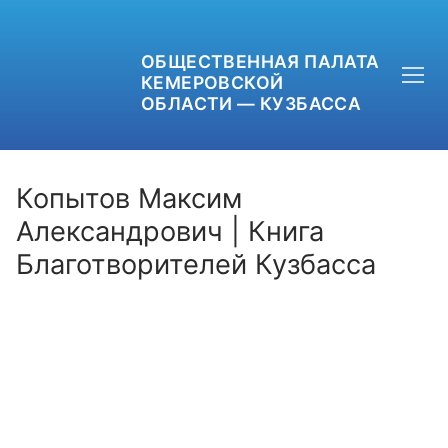
ОБЩЕСТВЕННАЯ ПАЛАТА
КЕМЕРОВСКОЙ
ОБЛАСТИ — КУЗБАССА
Копытов Максим
Александрович | Книга
Благотворителей Кузбасса
+7 (3842) 58-82-40
OPKO42@BK.RU
ОБРАТНАЯ СВЯЗЬ