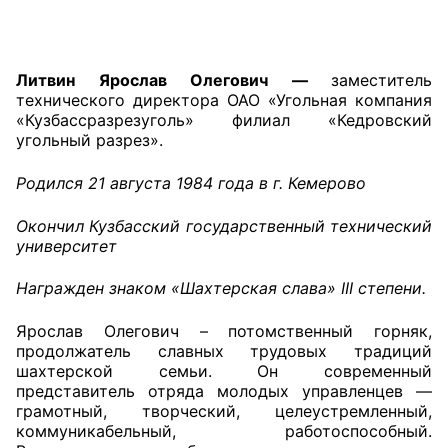
Главная
Литвин Ярослав Олегович —
заместитель
Общественные советы
технического директора ОАО «Угольная компания
«Кузбассразрезуголь» филиал «Кедровский
Общественные советы при территориальных
угольный разрез».
органах федеральных органов
исполнительной власти
Родился 21 августа 1984 года в г. Кемерово
Общественные советы по проведению
Окончил Кузбасский государственный технический
университет
независимой оценки качества условий
оказания услуг
Награжден знаком «Шахтерская слава» III степени.
О Палате
Ярослав Олегович – потомственный горняк,
продолжатель славных трудовых традиций
Структура Палаты
шахтерской семьи. Он современный
представитель отряда молодых управленцев —
Комиссии
грамотный, творческий, целеустремленный,
коммуникабельный, работоспособный.
Экспертный совет ОП КО