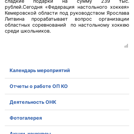
сладкие подарки на сумму 239 тыс.
рублей.Сегодня «Федерация настольного хоккея»
Аппарат ОП КО
Кемеровской области под руководством Ярослава
Литвина прорабатывает вопрос организации
УСТАВ ГКУ “АППАРАТ ОП КО”
областных соревнований по настольному хоккею
среди школьников.
Доходы руководителя за 2024 г.
Календарь мероприятий
Отчеты о работе ОП КО
Деятельность ОНК
Фотогалерея
Акции, конкурсы