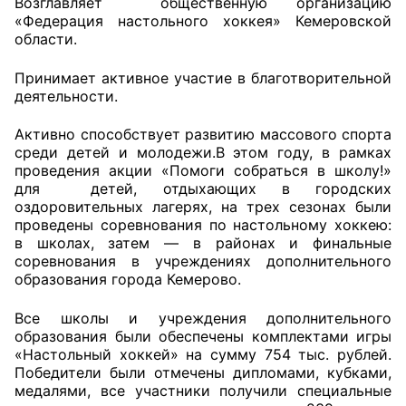
Возглавляет общественную организацию
«Федерация настольного хоккея» Кемеровской
Совет ОП КО
области.
Принимает активное участие в благотворительной
Общественный штаб
деятельности.
Члены ОП КО
Активно способствует развитию массового спорта
среди детей и молодежи.В этом году, в рамках
Документы ОП КО
проведения акции «Помоги собраться в школу!»
для детей, отдыхающих в городских
Регламент ОП КО
оздоровительных лагерях, на трех сезонах были
проведены соревнования по настольному хоккею:
Кодекс этики ОП КО
в школах, затем — в районах и финальные
соревнования в учреждениях дополнительного
Положения
образования города Кемерово.
Соглашения
Все школы и учреждения дополнительного
образования были обеспечены комплектами игры
«Настольный хоккей» на сумму 754 тыс. рублей.
Рекомендации
Победители были отмечены дипломами, кубками,
медалями, все участники получили специальные
Порядок работы ЦОН