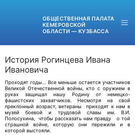
ОБЩЕСТВЕННАЯ ПАЛАТА
КЕМЕРОВСКОЙ
ОБЛАСТИ — КУЗБАССА
История Рогинцева Ивана
Ивановича
+7 (3842) 58-82-40
Проходят годы… Все меньше остается участников
Великой Отечественной войны, кто с оружием в
OPKO42@BK.RU
руках защищал нашу Родину от немецко-
фашистских захватчиков. Несмотря на свой
ОБРАТНАЯ СВЯЗЬ
преклонный возраст, ветераны приходят к нам в
музей боевой и трудовой славы им. В.И.
Полосухина, чтобы рассказать нам правду о той
страшной войне, которую они пережили и в
которой выстояли.