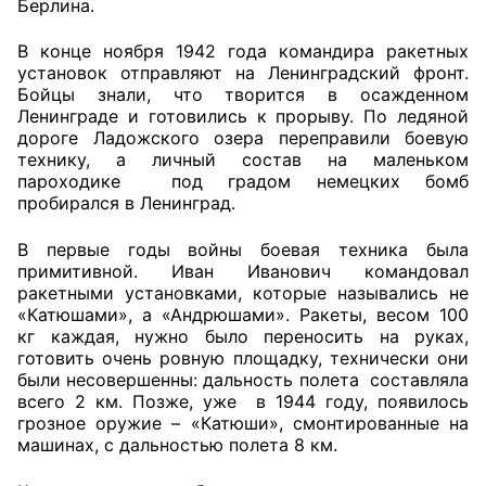
Берлина.
Совет ОП КО
В конце ноября 1942 года командира ракетных
установок отправляют на Ленинградский фронт.
Общественный штаб
Бойцы знали, что творится в осажденном
Ленинграде и готовились к прорыву. По ледяной
дороге Ладожского озера переправили боевую
Члены ОП КО
технику, а личный состав на маленьком
пароходике под градом немецких бомб
Документы ОП КО
пробирался в Ленинград.
Регламент ОП КО
В первые годы войны боевая техника была
примитивной. Иван Иванович командовал
Кодекс этики ОП КО
ракетными установками, которые назывались не
«Катюшами», а «Андрюшами». Ракеты, весом 100
Положения
кг каждая, нужно было переносить на руках,
готовить очень ровную площадку, технически они
Соглашения
были несовершенны: дальность полета составляла
всего 2 км. Позже, уже в 1944 году, появилось
грозное оружие – «Катюши», смонтированные на
Рекомендации
машинах, с дальностью полета 8 км.
Порядок работы ЦОН