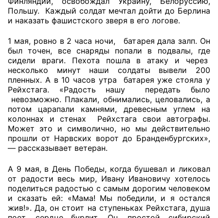
Финляндии, освобождал Украину, Белоруссию,
Польшу. Каждый солдат мечтал дойти до Берлина
и наказать фашистского зверя в его логове.
1 мая, ровно в 2 часа ночи, батарея дала залп. Он
был точен, все снаряды попали в подвалы, где
сидели враги. Пехота пошла в атаку и через
несколько минут наши солдаты вывели 200
пленных. А в 10 часов утра батарея уже стояла у
Рейхстага. «Радость нашу передать было
невозможно. Плакали, обнимались, целовались, а
потом царапали камнями, древесным углем на
колоннах и стенах Рейхстага свои автографы.
Может это и символично, но мы действительно
прошли от Нарвских ворот до Бранденбургских»,
— рассказывает ветеран.
А 9 мая, в День Победы, когда бушевал и ликовал
от радости весь мир, Ивану Ивановичу хотелось
поделиться радостью с самым дорогим человеком
и сказать ей: «Мама! Мы победили, и я остался
жив!». Да, он стоит на ступеньках Рейхстага, душа
поет, сердце бурлит. Он, простой сибирский