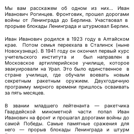
Мы вам расскажем об одном из них… Иван
Главная
Иванович Рогинцев. Фронтовик, прошел дорогами
войны от Ленинграда до Берлина. Участвовал в
Общественные советы
прорыве блокады Ленинграда и штурмовал Берлин.
Общественные советы при территориальных
Иван Иванович родился в 1923 году в Алтайском
крае. Потом семья переехала в Сталинск (ныне
органах федеральных органов
Новокузнецк). В 1941 году он окончил первый курс
исполнительной власти
учительского института и был направлен в
Московское артиллерийское училище, которое
Общественные советы по проведению
эвакуировали на Урал. Это было единственное в
независимой оценки качества условий
стране училище, где обучали воевать новым
секретным ракетным оружием. Двухгодичную
оказания услуг
программу мирного времени пришлось осваивать
за пять месяцев.
О Палате
В звании младшего лейтенанта — ракетчика
Структура Палаты
Гвардейской минометной части попал Иван
Иванович на фронт и прошагал дорогами войны до
Комиссии
самой Победы. Самые памятные сражения для
него — прорыв блокады Ленинграда и штурм
Экспертный совет ОП КО