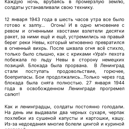
Каждую ночь, врубаясь в промерзлую землю,
солдаты устанавливали свою технику.
Аппарат ОП КО
12 января 1943 года в шесть часов утра все было
УСТАВ ГКУ “АППАРАТ ОП КО”
готово к залпу… Огонь! И в одно мгновение с
ревом и огненными хвостами взлетели десятки
Доходы руководителя за 2024 г.
ракет, за ними ещё и ещё, устремились на правый
берег реки Невы, который мгновенно превратился
в огненный вихрь. После шквала огня всё стихло,
только было слышно, как с криками «Ура!» пехота
побежала по льду Невы в сторону немецких
позиций. Блокада была прорвана. В Ленинград
стали поступать продовольствие, горючее,
боеприпасы. Бои продолжались…Только через год
блокада была снята полностью. 27 января 1944
года в освобожденном Ленинграде прогремел
салют!
Как и ленинградцы, солдаты постоянно голодали.
На день им выдавали два черных сухаря, черпак
похлебки из сушеной капусты и картошки, кашу.
Из-за недоедания многие болели цингой и куриной