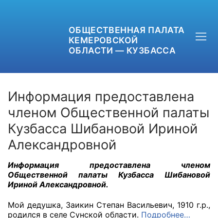
ОБЩЕСТВЕННАЯ ПАЛАТА
КЕМЕРОВСКОЙ
ОБЛАСТИ — КУЗБАССА
Информация предоставлена
членом Общественной палаты
Кузбасса Шибановой Ириной
+7 (3842) 58-82-40
Александровной
OPKO42@BK.RU
Информация предоставлена членом
ОБРАТНАЯ СВЯЗЬ
Общественной палаты Кузбасса Шибановой
Ириной Александровной.
Мой дедушка, Заикин Степан Васильевич, 1910 г.р.,
родился в селе Сунской области.
Подробнее…