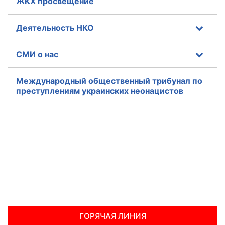
ЖКХ просвещение
Совет ОП КО
Деятельность НКО
Общественный штаб
СМИ о нас
Члены ОП КО
Международный общественный трибунал по
Документы ОП КО
преступлениям украинских неонацистов
Регламент ОП КО
Кодекс этики ОП КО
Положения
Соглашения
Рекомендации
ГОРЯЧАЯ ЛИНИЯ
Порядок работы ЦОН