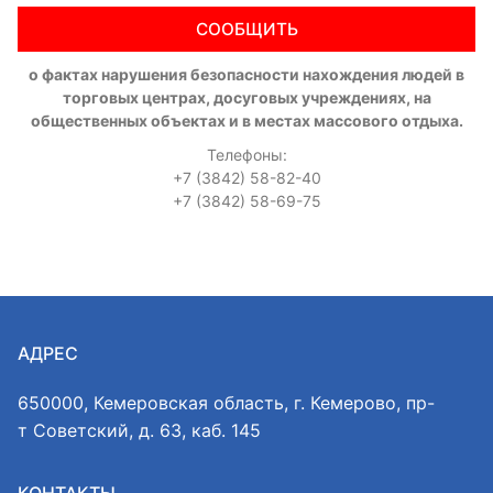
СООБЩИТЬ
о фактах нарушения безопасности нахождения людей в
торговых центрах, досуговых учреждениях, на
общественных объектах и в местах массового отдыха.
Телефоны:
+7 (3842) 58-82-40
+7 (3842) 58-69-75
АДРЕС
650000, Кемеровская область, г. Кемерово, пр-
т Советский, д. 63, каб. 145
КОНТАКТЫ