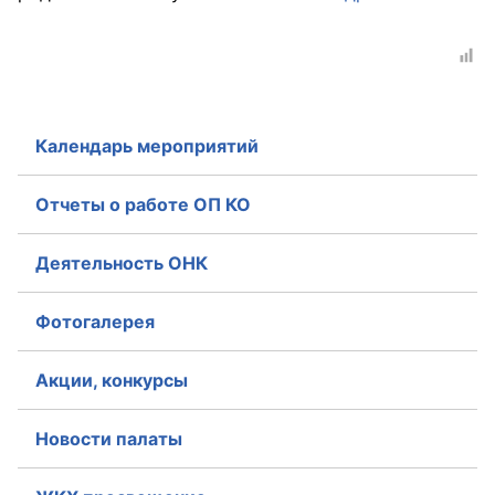
Главная
Общественные советы
Общественные советы при территориальных
Календарь мероприятий
органах федеральных органов
исполнительной власти
Отчеты о работе ОП КО
Общественные советы по проведению
Деятельность ОНК
независимой оценки качества условий
оказания услуг
Фотогалерея
О Палате
Акции, конкурсы
Структура Палаты
Новости палаты
Комиссии
Экспертный совет ОП КО