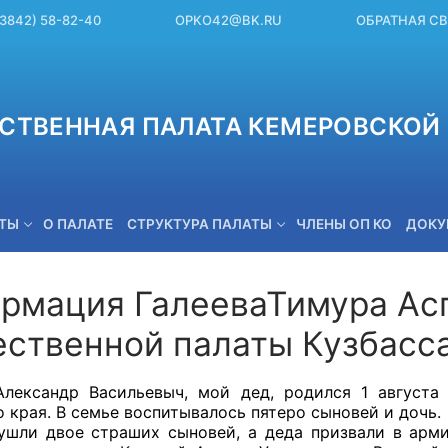
(3842) 58-82-40
OPKO42@BK.RU
ОБРАТНАЯ С
СТВЕННАЯ ПАЛАТА КЕМЕРОВСКОЙ 
ЕТЫ
О ПАЛАТЕ
СТРУКТУРА ПАЛАТЫ
ЧЛЕНЫ ОП КО
ДОКУ
рмация ГалееваТимура Асг
ственной палаты Кузбасс
OPKO42@BK.RU
лександр Васильевыч, мой дед, родился 1 августа
 края. В семье воспитывалось пятеро сыновей и дочь.
ушли двое страших сыновей, а деда призвали в арм