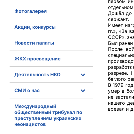
первом ин
отдельном
Фотогалерея
Главная
Дошёл до 
сержант.
Имеет наг
Общественные с
Акции, конкурсы
гг.», «За
СССР», зна
Общественные
Новости палаты
Был ранен 
исполнительн
После вой
специаль
ЖКХ просвещение
Общественные
производ
оказания усл
разработ
разрезе. 
Деятельность НКО
беглого ре
О Палате
В 1979 го
СМИ о нас
умер в бо
Структура Пала
не застал
нашего де
Комиссии
Международный
воевал и д
общественный трибунал по
преступлениям украинских
Экспертный с
неонацистов
Совет ОП КО