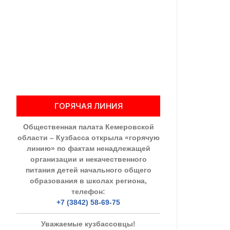
Общественны
Члены ОП КО
Документы ОП К
Регламент ОП
ГОРЯЧАЯ ЛИНИЯ
Кодекс этики
Общественная палата Кемеровской
Положения
области – Кузбасса открыла «горячую
линию» по фактам ненадлежащей
Соглашения
организации и некачественного
питания детей начального общего
Рекомендаци
образования в школах региона,
телефон:
Порядок раб
+7 (3842) 58-69-75
Аппарат ОП КО
Уважаемые кузбассовцы!