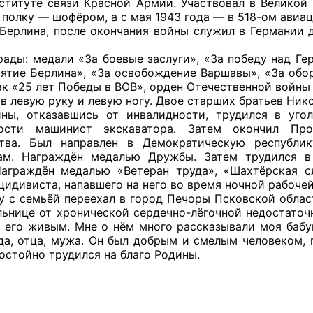
ституте связи Красной Армии. Участвовал в Великой 
 полку — шофёром, а с мая 1943 года — в 518-ом авиа
Берлина, после окончания войны служил в Германии д
рады: медали «За боевые заслуги», «За победу над Ге
оветы
 взятие Берлина», «За освобождение Варшавы», «За об
к «25 лет Победы в ВОВ», орден Отечественной войны I
 советы при территориальных органах федеральных о
в левую руку и левую ногу. Двое старших братьев Нико
ой власти
ны, отказавшись от инвалидности, трудился в уго
ности машинист экскаватора. Затем окончил Пр
 советы по проведению независимой оценки качества
ства. Был направлен в Демократическую республи
уг
кам. Награждён медалью Дружбы. Затем трудился в
Награждён медалью «Ветеран труда», «Шахтёрская с
цидивиста, напавшего на него во время ночной рабоче
ду с семьёй переехал в город Печоры Псковской облас
льнице от хронической сердечно-лёгочной недостаточн
ты
и его живым. Мне о нём много рассказывали моя бабу
да, отца, мужа. Он был добрым и смелым человеком, 
остойно трудился на благо Родины.
овет ОП КО