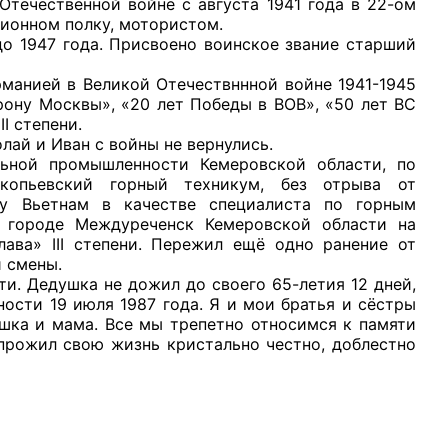
Отечественной войне с августа 1941 года в 22-ом
ционном полку, мотористом.
о 1947 года. Присвоено воинское звание старший
рманией в Великой Отечествннной войне 1941-1945
орону Москвы», «20 лет Победы в ВОВ», «50 лет ВС
I степени.
рганов
лай и Иван с войны не вернулись.
льной промышленности Кемеровской области, по
окопьевский горный техникум, без отрыва от
 условий
ку Вьетнам в качестве специалиста по горным
 городе Междуреченск Кемеровской области на
лава» III степени. Пережил ещё одно ранение от
й смены.
ти. Дедушка не дожил до своего 65-летия 12 дней,
ости 19 июля 1987 года. Я и мои братья и сёстры
шка и мама. Все мы трепетно относимся к памяти
прожил свою жизнь кристально честно, доблестно