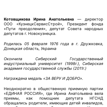
Главная
Котовщикова Ирина Анатольевна
— директор
Общественные советы
ООО «КузнецкСервисСтрой», Президент фонда
«Пути преодоления», депутат Совета народных
Общественные советы при территориальных
депутатов г. Новокузнецка.
органах федеральных органов
исполнительной власти
Родилась 05 февраля 1976 года в г. Дружковка,
Донецкая область, Украина
Общественные советы по проведению
Окончила Сибирский Государственный
независимой оценки качества условий
индустриальный университет (1998г.), Сибирская
оказания услуг
академия государственной службы (2011г.)
О Палате
Награждена медаль «ЗА ВЕРУ И ДОБРО».
Структура Палаты
Неоднократно в общественную приемную партии
«ЕДИНАЯ РОССИЯ», где Ирина Анатольевна вела
Комиссии
приемы, как помощник депутата НГСНД
обращались родители, имеющие детей инвалидов,
Экспертный совет ОП КО