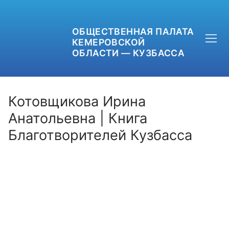
ОБЩЕСТВЕННАЯ ПАЛАТА
КЕМЕРОВСКОЙ
ОБЛАСТИ — КУЗБАССА
Котовщикова Ирина
Анатольевна | Книга
Благотворителей Кузбасса
+7 (3842) 58-82-40
OPKO42@BK.RU
ОБРАТНАЯ СВЯЗЬ