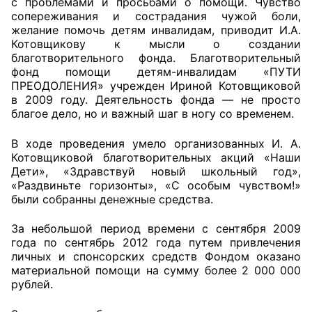
с проблемами и просьбами о помощи. Чувство
сопереживания и сострадания чужой боли,
Совет ОП КО
желание помочь детям инвалидам, приводит И.А.
Котовщикову к мысли о создании
благотворительного фонда. Благотворительный
Общественный штаб
фонд помощи детям-инвалидам «ПУТИ
ПРЕОДОЛЕНИЯ» учрежден Ириной Котовщиковой
Члены ОП КО
в 2009 году. Деятельность фонда — не просто
благое дело, но и важный шаг в ногу со временем.
Документы ОП КО
В ходе проведения умело организованных И. А.
Регламент ОП КО
Котовщиковой благотворительных акций «Наши
Дети», «Здравствуй новый школьный год»,
Кодекс этики ОП КО
«Раздвиньте горизонты», «С особым чувством!»
были собранны денежные средства.
Положения
За небольшой период времени с сентября 2009
Соглашения
года по сентябрь 2012 года путем привлечения
личных и спонсорских средств Фондом оказано
материальной помощи на сумму более 2 000 000
Рекомендации
рублей.
Порядок работы ЦОН