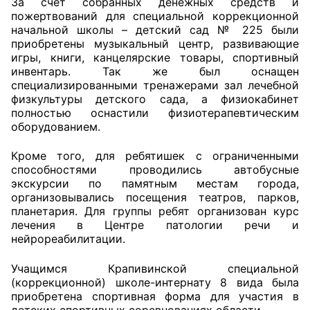
За счет собранных денежных средств и
пожертвований для специальной коррекционной
Аппарат ОП КО
начальной школы – детский сад № 225 были
приобретены музыкальный центр, развивающие
УСТАВ ГКУ “АППАРАТ ОП КО”
игры, книги, канцелярские товары, спортивный
инвентарь. Так же был оснащен
Доходы руководителя за 2024 г.
специализированными тренажерами зал лечебной
физкультуры детского сада, а физиокабинет
полностью оснастили физиотерапевтическим
оборудованием.
Кроме того, для ребятишек с ограниченными
способностями проводились автобусные
экскурсии по памятным местам города,
организовывались посещения театров, парков,
планетария. Для группы ребят организован курс
лечения в Центре патологии речи и
нейрореабилитации.
Учащимся Крапивинской специальной
(коррекционной) школе-интернату 8 вида была
приобретена спортивная форма для участия в