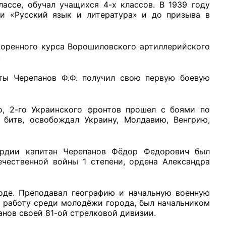
лассе, обучал учащихся 4-х классов. В 1939 году
ти «Русский язык и литература» и до призыва в
коренного курса Ворошиловского артиллерийского
.
рганов
ты Черепанов Ф.Ф. получил свою первую боевую
 условий
го, 2-го Украинского фронтов прошел с боями по
 битв, освобождал Украину, Молдавию, Венгрию,
ардии капитан Черепанов Фёдор Федорович был
ечественной войны 1 степени, ордена Александра
оде. Преподавал географию и начальную военную
 работу среди молодёжи города, был начальником
анов своей 81-ой стрелковой дивизии.