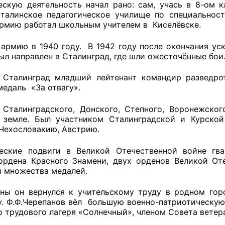
ескую деятельность начал рано: сам, учась в 8-ом к
талинское педагогическое училище по специальнос
рмию работал школьным учителем в Киселёвске.
оветы
 армию в 1940 году. В 1942 году после окончания ус
ыл направлен в Сталинград, где шли ожесточённые бои
 советы при территориальных органах федеральных о
ой власти
 Сталинград младший лейтенант командир разведро
медаль «За отвагу».
 советы по проведению независимой оценки качества
 Сталинградского, Донского, Степного, Воронежско
уг
 земле. Был участником Сталинградской и Курской
Чехословакию, Австрию.
ческие подвиги в Великой Отечественной войне гв
ты
ордена Красного Знамени, двух орденов Великой От
и множества медалей.
ны он вернулся к учительскому труду в родном гор
овет ОП КО
у. Ф.Ф.Черепанов вёл большую военно-патриотическую
о трудового лагеря «Солнечный», членом Совета ветер