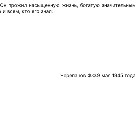
л насыщенную жизнь, богатую значительными со
й штаб
 и всем, кто его знал.
О
 КО
 ОП КО
Черепанов Ф.Ф.9 мая 1945 года.
и
оты ЦОН