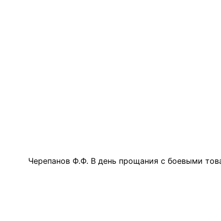
ППАРАТ ОП КО”
одителя за 2024 г.
Черепанов Ф.Ф. В день прощания с боевыми това