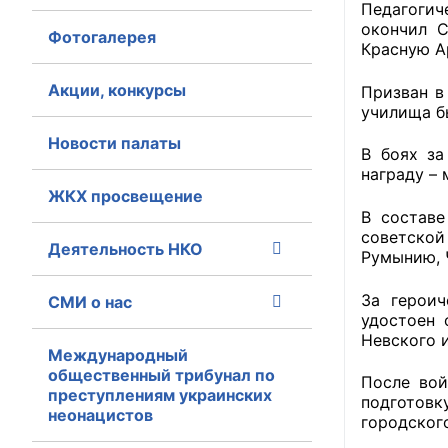
Педагогич
окончил С
Фотогалерея
Главная
Красную А
Общественные с
Акции, конкурсы
Призван в
училища б
Общественные
Новости палаты
исполнительн
В боях за
награду – 
ЖКХ просвещение
Общественные
В составе
оказания усл
советской
Деятельность НКО
Румынию, 
О Палате
За герои
СМИ о нас
Структура Пала
удостоен 
Невского 
Комиссии
Международный
общественный трибунал по
После вой
преступлениям украинских
Экспертный с
подготовк
неонацистов
городског
Совет ОП КО