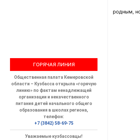
Он прожи
Общественны
родным, но
Члены ОП КО
Документы ОП К
Регламент ОП
ГОРЯЧАЯ ЛИНИЯ
Кодекс этики
Общественная палата Кемеровской
Положения
области – Кузбасса открыла «горячую
линию» по фактам ненадлежащей
Соглашения
организации и некачественного
питания детей начального общего
Рекомендаци
образования в школах региона,
телефон:
Порядок раб
+7 (3842) 58-69-75
Аппарат ОП КО
Уважаемые кузбассовцы!