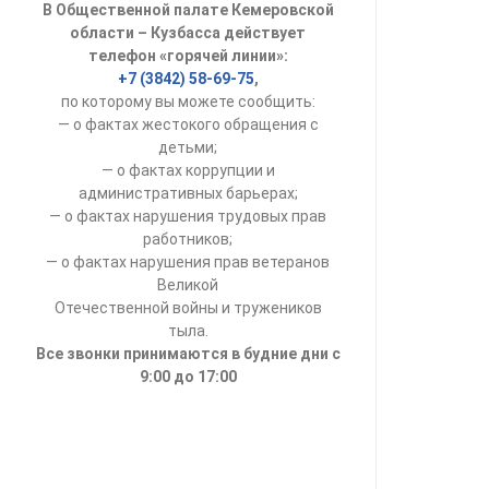
В Общественной палате Кемеровской
УСТАВ ГКУ “А
области – Кузбасса действует
телефон «горячей линии»:
Доходы руков
+7 (3842) 58-69-75
,
по которому вы можете сообщить:
— о фактах жестокого обращения с
детьми;
— о фактах коррупции и
административных барьерах;
— о фактах нарушения трудовых прав
работников;
— о фактах нарушения прав ветеранов
Великой
Отечественной войны и тружеников
тыла.
Все звонки принимаются в будние дни с
9:00 до 17:00