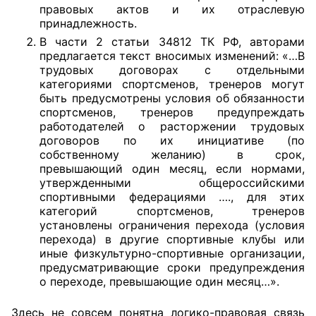
правовых актов и их отраслевую
принадлежность.
Совет ОП КО
В части 2 статьи 34812 ТК РФ, авторами
предлагается текст вносимых изменений: «…В
Общественный штаб
трудовых договорах с отдельными
категориями спортсменов, тренеров могут
Члены ОП КО
быть предусмотрены условия об обязанности
спортсменов, тренеров предупреждать
Документы ОП КО
работодателей о расторжении трудовых
договоров по их инициативе (по
Регламент ОП КО
собственному желанию) в срок,
превышающий один месяц, если нормами,
утвержденными общероссийскими
Кодекс этики ОП КО
спортивными федерациями …., для этих
категорий спортсменов, тренеров
Положения
установлены ограничения перехода (условия
перехода) в другие спортивные клубы или
Соглашения
иные физкультурно-спортивные организации,
предусматривающие сроки предупреждения
Рекомендации
о переходе, превышающие один месяц…».
Порядок работы ЦОН
Здесь не совсем понятна логико-правовая связь