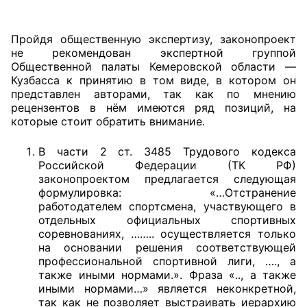
Главная
Пройдя общественную экспертизу, законопроект
не рекомендован экспертной группой
Общественные советы
Общественной палаты Кемеровской области —
Кузбасса к принятию в том виде, в котором он
Общественные советы при территориальных
представлен авторами, так как по мнению
органах федеральных органов
рецензентов в нём имеются ряд позиций, на
которые стоит обратить внимание.
исполнительной власти
В части 2 ст. 3485 Трудового кодекса
Общественные советы по проведению
Российской Федерации (ТК РФ)
независимой оценки качества условий
законопроектом предлагается следующая
оказания услуг
формулировка: «…Отстранение
работодателем спортсмена, участвующего в
О Палате
отдельных официальных спортивных
соревнованиях, …….. осуществляется только
Структура Палаты
на основании решения соответствующей
профессиональной спортивной лиги, …., а
также иными нормами.». Фраза «.., а также
Комиссии
иными нормами…» является неконкретной,
так как не позволяет выстраивать иерархию
Экспертный совет ОП КО