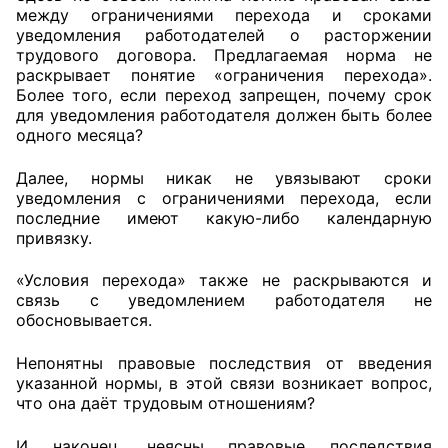
между ограничениями перехода и сроками
Аппарат ОП КО
уведомления работодателей о расторжении
трудового договора. Предлагаемая норма не
УСТАВ ГКУ “АППАРАТ ОП КО”
раскрывает понятие «ограничения перехода».
Более того, если переход запрещен, почему срок
для уведомления работодателя должен быть более
Доходы руководителя за 2024 г.
одного месяца?
Далее, нормы никак не увязывают сроки
уведомления с ограничениями перехода, если
последние имеют какую-либо календарную
привязку.
«Условия перехода» также не раскрываются и
связь с уведомлением работодателя не
обосновывается.
Непонятны правовые последствия от введения
указанной нормы, в этой связи возникает вопрос,
что она даёт трудовым отношениям?
И наконец, неясны правовые последствия