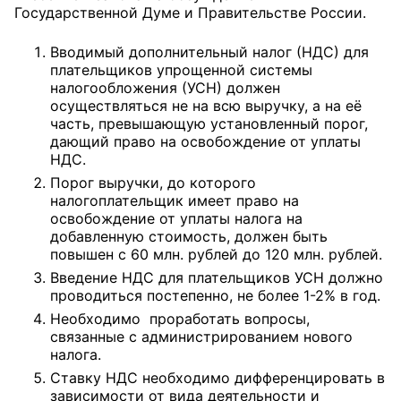
Государственной Думе и Правительстве России.
Совет ОП КО
Вводимый дополнительный налог (НДС) для
плательщиков упрощенной системы
Общественный штаб
налогообложения (УСН) должен
осуществляться не на всю выручку, а на её
Члены ОП КО
часть, превышающую установленный порог,
дающий право на освобождение от уплаты
Документы ОП КО
НДС.
Порог выручки, до которого
Регламент ОП КО
налогоплательщик имеет право на
освобождение от уплаты налога на
Кодекс этики ОП КО
добавленную стоимость, должен быть
повышен с 60 млн. рублей до 120 млн. рублей.
Положения
Введение НДС для плательщиков УСН должно
проводиться постепенно, не более 1-2% в год.
Соглашения
Необходимо проработать вопросы,
связанные с администрированием нового
Рекомендации
налога.
Ставку НДС необходимо дифференцировать в
Порядок работы ЦОН
зависимости от вида деятельности и