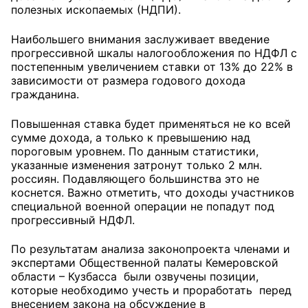
полезных ископаемых (НДПИ).
Главная
Наибольшего внимания заслуживает введение
прогрессивной шкалы налогообложения по НДФЛ с
Общественные советы
постепенным увеличением ставки от 13% до 22% в
зависимости от размера годового дохода
Общественные советы при территориальных
гражданина.
органах федеральных органов
исполнительной власти
Повышенная ставка будет применяться не ко всей
сумме дохода, а только к превышению над
пороговым уровнем. По данным статистики,
Общественные советы по проведению
указанные изменения затронут только 2 млн.
независимой оценки качества условий
россиян. Подавляющего большинства это не
оказания услуг
коснется. Важно отметить, что доходы участников
специальной военной операции не попадут под
О Палате
прогрессивный НДФЛ.
Структура Палаты
По результатам анализа законопроекта членами и
экспертами Общественной палаты Кемеровской
области – Кузбасса были озвучены позиции,
Комиссии
которые необходимо учесть и проработать перед
внесением закона на обсуждение в
Экспертный совет ОП КО