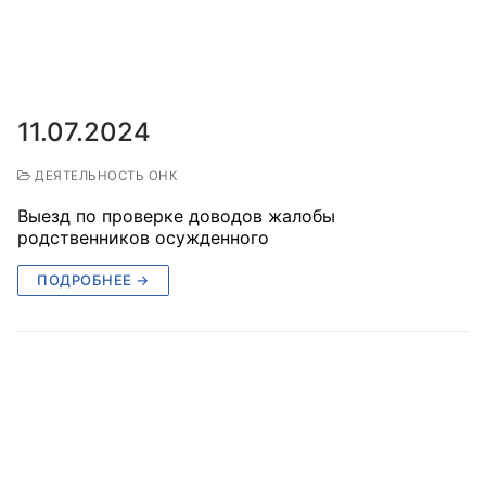
Главная
Общественные советы
11.07.2024
Общественные советы при территориальных
органах федеральных органов
ДЕЯТЕЛЬНОСТЬ ОНК
исполнительной власти
Выезд по проверке доводов жалобы
родственников осужденного
Общественные советы по проведению
независимой оценки качества условий
ПОДРОБНЕЕ →
оказания услуг
О Палате
Структура Палаты
Комиссии
Экспертный совет ОП КО