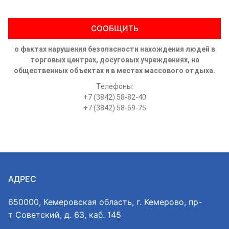
СООБЩИТЬ
о фактах нарушения безопасности нахождения людей в
торговых центрах, досуговых учреждениях, на
общественных объектах и в местах массового отдыха.
Телефоны:
+7 (3842) 58-82-40
+7 (3842) 58-69-75
АДРЕС
650000, Кемеровская область, г. Кемерово, пр-
т Советский, д. 63, каб. 145