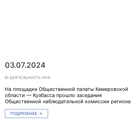
Совет ОП КО
Общественный штаб
Члены ОП КО
Документы ОП КО
03.07.2024
Регламент ОП КО
ДЕЯТЕЛЬНОСТЬ ОНК
Кодекс этики ОП КО
На площадке Общественной палаты Кемеровской
Положения
области — Кузбасса прошло заседание
Общественной наблюдательной комиссии региона
Соглашения
ПОДРОБНЕЕ →
Рекомендации
Порядок работы ЦОН