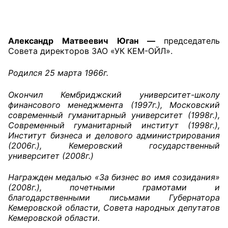
Главная
Александр Матвеевич Юган —
председатель
Общественные советы
Совета директоров ЗАО «УК КЕМ-ОЙЛ».
Общественные советы при территориальных
Родился 25 марта 1966г.
органах федеральных органов
исполнительной власти
Окончил Кембриджский университет-школу
финансового менеджмента (1997г.), Московский
Общественные советы по проведению
современный гуманитарный университет (1998г.),
Современный гуманитарный институт (1998г.),
независимой оценки качества условий
Институт бизнеса и делового администрирования
оказания услуг
(2006г.), Кемеровский государственный
университет (2008г.)
О Палате
Награжден медалью «За бизнес во имя созидания»
Структура Палаты
(2008г.), почетными грамотами и
благодарственными письмами Губернатора
Комиссии
Кемеровской области, Совета народных депутатов
Кемеровской области.
Экспертный совет ОП КО