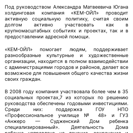
Под руководством Александра Матвеевича Югана
Совет ОП КО
холдинговая компания «КЕМ-ОЙЛ» проводит
активную социальную политику, считая своим
долгом активно участвовать как в
Общественный штаб
крупномасштабных событиях и проектах, так и в
предоставлении адресной помощи.
Члены ОП КО
«КЕМ-ОЙЛ» помогает людям, поддерживает
Документы ОП КО
разнообразные культурные и художественные
организации, находится в полном взаимодействии
Регламент ОП КО
с администрациями городов и районов, делает все
возможное для повышения общего качества жизни
Кодекс этики ОП КО
своих граждан.
Положения
В 2008 году компания участвовала более чем в 35
социальных проектах,7 из которых по решению
Соглашения
руководства обеспечены годовыми инвестициями.
Среди них: поддержка ГОУ НПО
«Профессиональное училище № 48» и ГУЗ
Рекомендации
«Анжеро — Судженский Дом ребенка
специализированный». Деятельность Дома
Порядок работы ЦОН