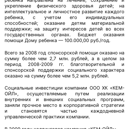
ребенка направлена на лечение, сохранение и
укрепление физического здоровья детей; на
Аппарат ОП КО
интеллектуальное и личностное развитие каждого
ребенка, с учетом его индивидуальных
УСТАВ ГКУ “АППАРАТ ОП КО”
способностей; оказание детям материальной
поддержки; на защиту интересов детей во всех
Доходы руководителя за 2024 г.
государственных органах. Бюджет оказания
помощи Дому ребенка — 100.000,00 руб./год.
Всего за 2008 год спонсорской помощи оказано на
сумму более чем 2,7 млн. рублей, а в целом за
период 2008-2009 гг. благотворительной и
спонсорской поддержки социального характера
оказано на сумму более чем 5,2 млн. рублей.
Социальные инвестиции компании ООО ХК «КЕМ-
ОЙЛ», осуществляемые путем реализации
внутренних и внешних социальных программ,
заняли прочное место в корпоративной стратегии
и становятся частью каждодневной
управленческой практики компании.