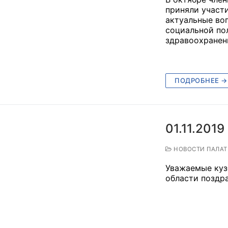
приняли участ
актуальные во
социальной по
здравоохранен
оветы
 советы при территориальных органах федеральных о
ой власти
ПОДРОБНЕЕ →
 советы по проведению независимой оценки качества
уг
01.11.2019
НОВОСТИ ПАЛА
ты
Уважаемые куз
области поздра
овет ОП КО