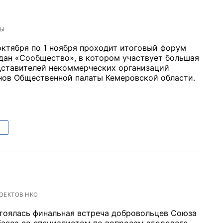
ТЫ
октября по 1 ноября проходит итоговый форум
дан «Сообщество», в котором участвует большая
дставителей некоммерческих организаций
енов Общественной палаты Кемеровской области.
ОЕКТОВ НКО
стоялась финальная встреча добровольцев Союза
асса со специалистом по вопросам здорового