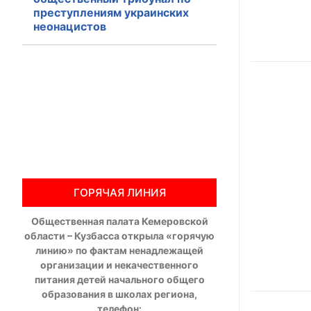
преступлениям украинских
Общественны
неонацистов
Члены ОП КО
Документы ОП К
Регламент ОП
Кодекс этики
Положения
ГОРЯЧАЯ ЛИНИЯ
Соглашения
Общественная палата Кемеровской
области – Кузбасса открыла «горячую
Рекомендаци
линию» по фактам ненадлежащей
организации и некачественного
Порядок раб
питания детей начального общего
образования в школах региона,
Аппарат ОП КО
телефон: