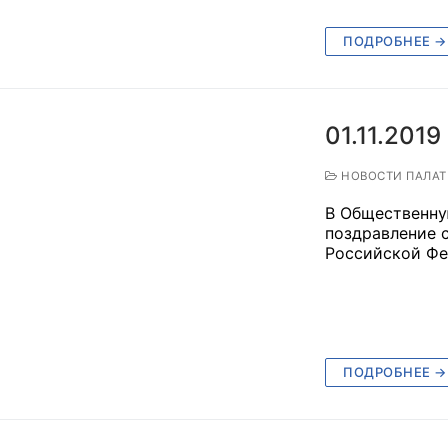
й штаб
ПОДРОБНЕЕ →
О
01.11.2019
 КО
НОВОСТИ ПАЛА
 ОП КО
В Общественну
поздравление 
Российской Фе
и
ПОДРОБНЕЕ →
оты ЦОН