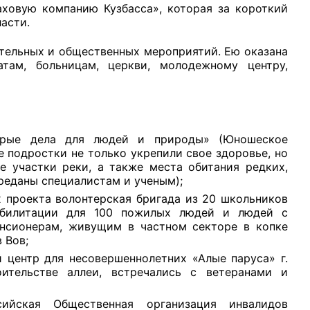
аховую компанию Кузбасса», которая за короткий
асти.
ительных и общественных мероприятий. Ею оказана
ам, больницам, церкви, молодежному центру,
брые дела для людей и природы» (Юношеское
е подростки не только укрепили свое здоровье, но
е участки реки, а также места обитания редких,
реданы специалистам и ученым);
 проекта волонтерская бригада из 20 школьников
еабилитации для 100 пожилых людей и людей с
нсионерам, живущим в частном секторе в копке
 Вов;
 центр для несовершеннолетних «Алые паруса» г.
оительстве аллеи, встречались с ветеранами и
ийская Общественная организация инвалидов