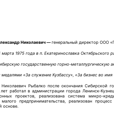
оветы
 советы при территориальных органах федеральных о
ой власти
лександр Николаевич —
генеральный директор ООО «Г
 советы по проведению независимой оценки качества
 марта 1975 года в п. Екатеринославка Октябрьского 
уг
ибирскую государственную горно-металлургическую а
медалями «За служение Кузбассу», «За бизнес во имя 
ты
 Николаевич Рыбалко после окончания Сибирской го
 лет работал в администрации города Ленинск-Кузнец
ионных проектов, реализована система микро-кре
овет ОП КО
 малого предпринимательства, реализован процес
й основе.