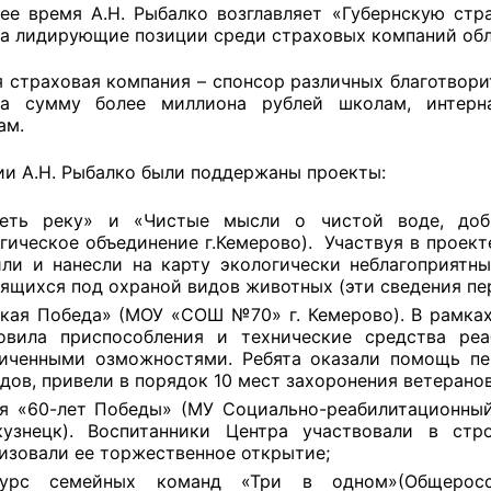
ее время А.Н. Рыбалко возглавляет «Губернскую стр
ла лидирующие позиции среди страховых компаний обл
й штаб
я страховая компания – спонсор различных благотвор
а сумму более миллиона рублей школам, интернат
ам.
О
ии А.Н. Рыбалко были поддержаны проекты:
 КО
деть реку» и «Чистые мысли о чистой воде, до
 ОП КО
гическое объединение г.Кемерово). Участвуя в проект
ли и нанесли на карту экологически неблагоприятны
ящихся под охраной видов животных (эти сведения пе
кая Победа» (МОУ «СОШ №70» г. Кемерово). В рамках
товила приспособления и технические средства р
ниченными озможностями. Ребята оказали помощь пе
и
дов, привели в порядок 10 мест захоронения ветеранов
я «60-лет Победы» (МУ Социально-реабилитационный
оты ЦОН
кузнецк). Воспитанники Центра участвовали в стр
изовали ее торжественное открытие;
курс семейных команд «Три в одном»(Общеросс