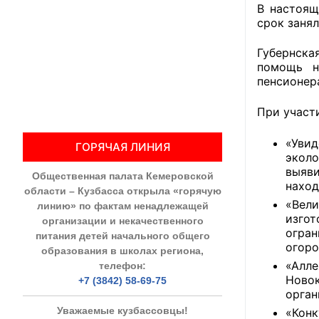
В настоящ
срок заня
Общественны
Губернска
Члены ОП КО
помощь н
пенсионер
Документы ОП К
При участ
Регламент ОП
«Уви
ГОРЯЧАЯ ЛИНИЯ
Кодекс этики
эколо
выяви
Общественная палата Кемеровской
Положения
наход
области – Кузбасса открыла «горячую
«Вели
линию» по фактам ненадлежащей
Соглашения
изго
организации и некачественного
огра
питания детей начального общего
Рекомендаци
огоро
образования в школах региона,
«Алле
телефон:
Порядок раб
Ново
+7 (3842) 58-69-75
орган
Аппарат ОП КО
Уважаемые кузбассовцы!
«Кон