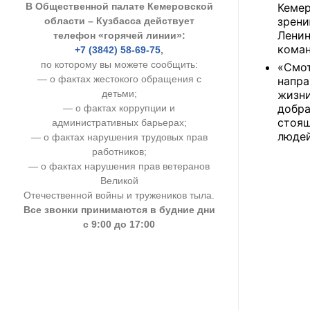
В Общественной палате Кемеровской
Кемер
УСТАВ ГКУ “А
зрени
области – Кузбасса действует
Ленин
телефон «горячей линии»:
Доходы руков
коман
+7 (3842) 58-69-75
,
по которому вы можете сообщить:
«Смот
— о фактах жестокого обращения с
напр
детьми;
жизни
добрa
— о фактах коррупции и
стоящ
административных барьерах;
людей
— о фактах нарушения трудовых прав
работников;
— о фактах нарушения прав ветеранов
Великой
Отечественной войны и тружеников тыла.
Все звонки принимаются в будние дни
с 9:00 до 17:00