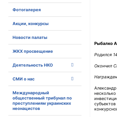
Фотогалерея
Главная
Общественные с
Акции, конкурсы
Общественные
Новости палаты
исполнительн
Рыбалко А
ЖКХ просвещение
Общественные
Родился 14
оказания усл
Деятельность НКО
Окончил С
О Палате
Награжден 
СМИ о нас
Структура Пала
Александр
Комиссии
Международный
несколько
общественный трибунал по
инвестиц
преступлениям украинских
Экспертный с
субъектов
неонацистов
конкурсно
Совет ОП КО