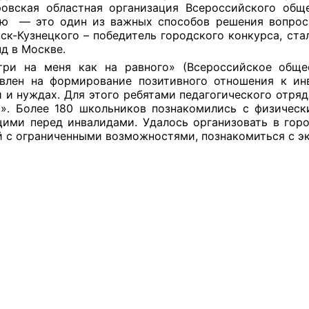
овская областная организация Всероссийского обще
ППАРАТ ОП КО”
ю — это один из важных способов решения вопроса 
ск-Кузнецкого – победитель городского конкурса, ст
одителя за 2024 г.
д в Москве.
ри на меня как на paвного» (Всероссийское общес
авлен на формирование позитивного отношения к ин
 и нуждах. Для этого ребятами педагогического отря
». Более 180 школьников познакомились с физичес
ими перед инвалидами. Удалось организовать в гор
 с ограниченными возможностями, познакомиться с эк