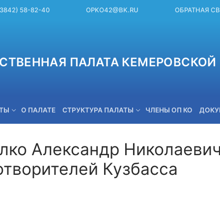
(3842) 58-82-40
OPKO42@BK.RU
ОБРАТНАЯ С
СТВЕННАЯ ПАЛАТА КЕМЕРОВСКОЙ 
ЕТЫ
О ПАЛАТЕ
СТРУКТУРА ПАЛАТЫ
ЧЛЕНЫ ОП КО
ДОКУ
лко Александр Николаевич 
отворителей Кузбасса
OPKO42@BK.RU