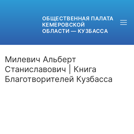
ОБЩЕСТВЕННАЯ ПАЛАТА
КЕМЕРОВСКОЙ
ОБЛАСТИ — КУЗБАССА
Милевич Альберт
Станиславович | Книга
Благотворителей Кузбасса
+7 (3842) 58-82-40
OPKO42@BK.RU
ОБРАТНАЯ СВЯЗЬ