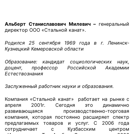
Главная
Альберт Станиславович Милевич –
генеральный
Общественные советы
директор ООО «Стальной канат».
Общественные советы при территориальных
Родился 25 сентября 1969 года в г. Ленинск-
органах федеральных органов
Кузнецкий Кемеровской области
исполнительной власти
Образование: кандидат социологических наук,
Общественные советы по проведению
доцент, профессор Российской Академии
Естествознания
независимой оценки качества условий
оказания услуг
Заслуженный работник науки и образования.
О Палате
Компания «Стальной канат» работает на рынке с
апреля 2001г. Сегодня это динамично
Структура Палаты
развивающаяся производственно-торговая
компания, которая постоянно расширяет спектр
Комиссии
предлагаемых товаров и услуг. С 2006 года
сотрудничает с Кузбасским центром
Экспертный совет ОП КО