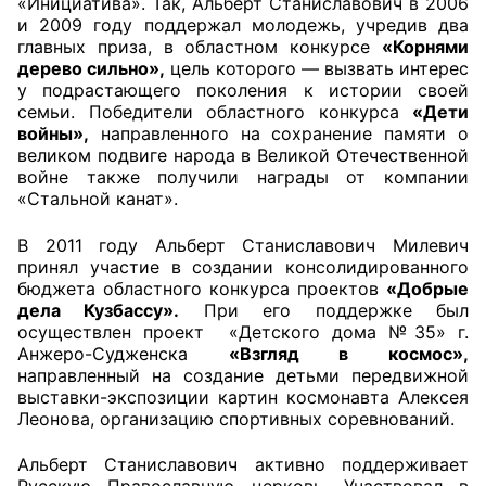
«Инициатива». Так, Альберт Станиславович в 2006
и 2009 году поддержал молодежь, учредив два
Совет ОП КО
главных приза, в областном конкурсе
«Корнями
дерево сильно»,
цель которого — вызвать интерес
у подрастающего поколения к истории своей
Общественный штаб
семьи. Победители областного конкурса
«Дети
войны»,
направленного на сохранение памяти о
Члены ОП КО
великом подвиге народа в Великой Отечественной
войне также получили награды от компании
Документы ОП КО
«Стальной канат».
Регламент ОП КО
В 2011 году Альберт Станиславович Милевич
принял участие в создании консолидированного
Кодекс этики ОП КО
бюджета областного конкурса проектов
«Добрые
дела Кузбассу».
При его поддержке был
Положения
осуществлен проект «Детского дома №35» г.
Анжеро-Судженска
«Взгляд в космос»,
направленный на создание детьми передвижной
Соглашения
выставки-экспозиции картин космонавта Алексея
Леонова, организацию спортивных соревнований.
Рекомендации
Альберт Станиславович активно поддерживает
Порядок работы ЦОН