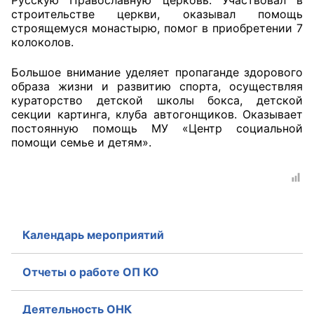
Русскую Православную церковь. Участвовал в
строительстве церкви, оказывал помощь
Аппарат ОП КО
строящемуся монастырю, помог в приобретении 7
колоколов.
УСТАВ ГКУ “АППАРАТ ОП КО”
Большое внимание уделяет пропаганде здорового
Доходы руководителя за 2024 г.
образа жизни и развитию спорта, осуществляя
кураторство детской школы бокса, детской
секции картинга, клуба автогонщиков. Оказывает
постоянную помощь МУ «Центр социальной
помощи семье и детям».
Календарь мероприятий
Отчеты о работе ОП КО
Деятельность ОНК