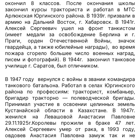
окончил 8 классов. После окончания школы
закончил курсы тракториста и работал в МТС
Главная
Арлюкская Юргинского района. В 1939г. призвали в
армию на Дальний Восток, г. Хабаровск. В 1941г.
Общественные советы
Алексей Сергеевич ушел на фронт танкистом
(имеет медали за освобождение Берлина и г.
Общественные советы при территориальных
Праги, орден Отечественной Войны, значок
гвардейца, а также юбилейные награды), во время
органах федеральных органов
пожара сгорело большее число военных наград,
исполнительной власти
писем и фотографий). В 1944г. закончил танковое
училище г. Саратов, был отличником.
Общественные советы по проведению
независимой оценки качества условий
В 1947 году вернулся с войны в звании командира
танкового батальона. Работал в селах Юргинского
оказания услуг
района по профессиям: тракторист, комбаньер,
бригадир тракторно — полеводческой бригады.
О Палате
Принимал участие в освоении целинных земель
Кустанайской области в Казахстане. В 1947г.
Структура Палаты
женился на Левашовой Анастасии Павловне
29.11.1925г.Королевы прожили в браке 47 лет.
Комиссии
Алексей Сергеевич умер от рака, в 1993 году,
овдовев Анастасия Павловна замуж так и не
Экспертный совет ОП КО