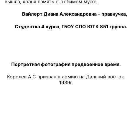
вышла, храня память о любимом муже.
Совет ОП КО
Вайлерт Диана Александровна – правнучка,
Общественный штаб
Студентка 4 курса, ГБОУ СПО ЮТК 851 группа.
Члены ОП КО
Документы ОП КО
Регламент ОП КО
Портретная фотография предвоенное время.
Королев А.С призван в армию на Дальний восток.
Кодекс этики ОП КО
1939г.
Положения
Соглашения
Рекомендации
Порядок работы ЦОН