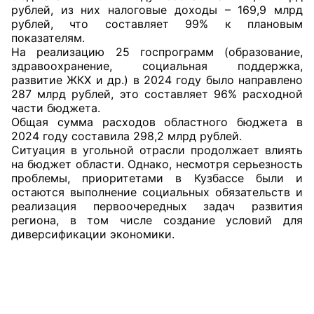
рублей, из них налоговые доходы – 169,9 млрд
рублей, что составляет 99% к плановым
Главная
показателям.
На реализацию 25 госпрограмм (образование,
Общественные советы
здравоохранение, социальная поддержка,
развитие ЖКХ и др.) в 2024 году было направлено
Общественные советы при территориальных
287 млрд рублей, это составляет 96% расходной
органах федеральных органов
части бюджета.
Общая сумма расходов областного бюджета в
исполнительной власти
2024 году составила 298,2 млрд рублей.
Ситуация в угольной отрасли продолжает влиять
Общественные советы по проведению
на бюджет области. Однако, несмотря серьезность
независимой оценки качества условий
проблемы, приоритетами в Кузбассе были и
оказания услуг
остаются выполнение социальных обязательств и
реализация первоочередных задач развития
региона, в том числе создание условий для
О Палате
диверсификации экономики.
Структура Палаты
Комиссии
Экспертный совет ОП КО