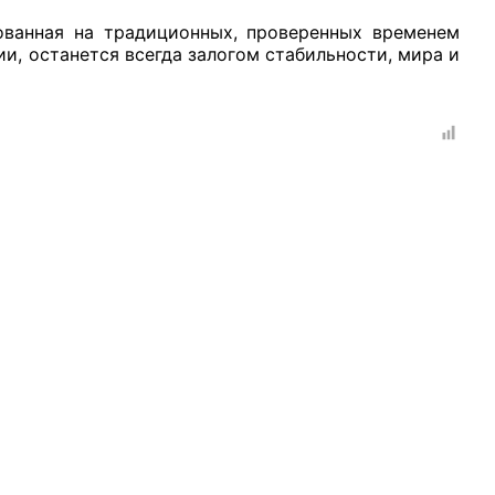
нованная на традиционных, проверенных временем
и, останется всегда залогом стабильности, мира и
рганов
 условий