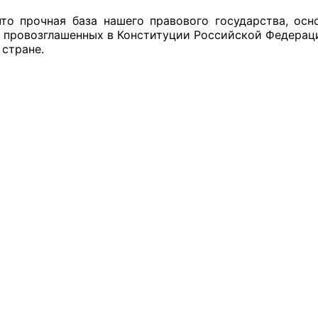
что прочная база нашего правового государства, ос
, провозглашенных в Конституции Российской Федераци
 стране.
оветы
 советы при территориальных органах федеральных о
ой власти
 советы по проведению независимой оценки качества
уг
ты
овет ОП КО