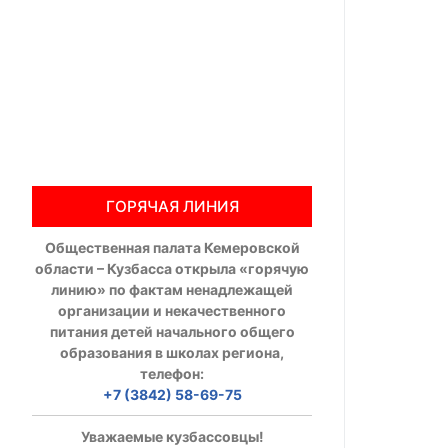
Общественны
Члены ОП КО
Документы ОП К
Регламент ОП
ГОРЯЧАЯ ЛИНИЯ
Кодекс этики
Общественная палата Кемеровской
Положения
области – Кузбасса открыла «горячую
линию» по фактам ненадлежащей
Соглашения
организации и некачественного
питания детей начального общего
Рекомендаци
образования в школах региона,
телефон:
Порядок раб
+7 (3842) 58-69-75
Аппарат ОП КО
Уважаемые кузбассовцы!