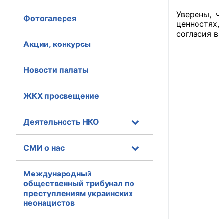
Уверены, 
Фотогалерея
Главная
ценностях
согласия в
Общественные с
Акции, конкурсы
Общественные
Новости палаты
исполнительн
ЖКХ просвещение
Общественные
оказания усл
Деятельность НКО
О Палате
СМИ о нас
Структура Пала
Комиссии
Международный
общественный трибунал по
преступлениям украинских
Экспертный с
неонацистов
Совет ОП КО