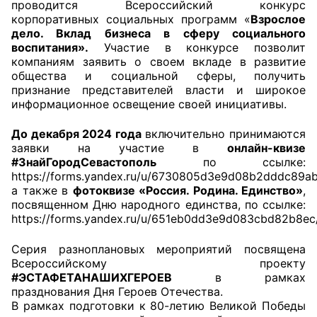
проводится Всероссийский конкурс
корпоративных социальных программ «
Взрослое
Главная
дело. Вклад бизнеса в сферу социального
воспитания».
Участие в конкурсе позволит
Общественные советы
компаниям заявить о своем вкладе в развитие
общества и социальной сферы, получить
признание представителей власти и широкое
Общественные советы при территориальных
информационное освещение своей инициативы.
органах федеральных органов
исполнительной власти
До декабря 2024 года
включительно принимаются
заявки на участие в
онлайн-квизе
Общественные советы по проведению
#ЗнайГородСевастополь
по ссылке:
независимой оценки качества условий
https://forms.yandex.ru/u/6730805d3e9d08b2dddc89ab
а также в
фотоквизе «Россия. Родина. Единство»
,
оказания услуг
посвященном Дню народного единства, по ссылке:
https://forms.yandex.ru/u/651eb0dd3e9d083cbd82b8ec/
О Палате
Серия разноплановых мероприятий посвящена
Структура Палаты
Всероссийскому проекту
#ЭСТАФЕТАНАШИХГЕРОЕВ
в рамках
Комиссии
празднования Дня Героев Отечества.
В рамках подготовки к 80-летию Великой Победы
Экспертный совет ОП КО