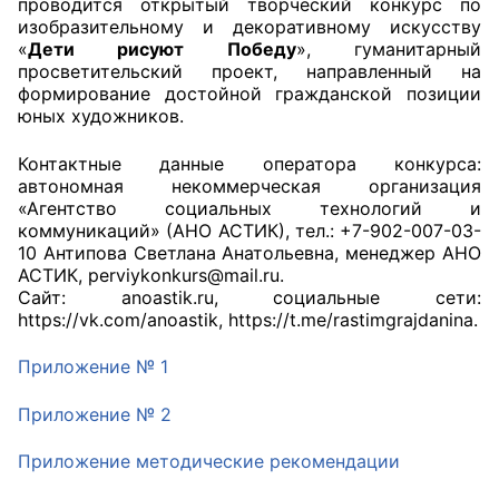
проводится открытый творческий конкурс по
изобразительному и декоративному искусству
Совет ОП КО
«
Дети рисуют Победу
», гуманитарный
просветительский проект, направленный на
формирование достойной гражданской позиции
Общественный штаб
юных художников.
Члены ОП КО
Контактные данные оператора конкурса:
автономная некоммерческая организация
Документы ОП КО
«Агентство социальных технологий и
коммуникаций» (АНО АСТИК), тел.: +7-902-007-03-
Регламент ОП КО
10 Антипова Светлана Анатольевна, менеджер АНО
АСТИК, perviykonkurs@mail.ru.
Кодекс этики ОП КО
Cайт: anoastik.ru, социальные сети:
https://vk.com/anoastik, https://t.me/rastimgrajdanina.
Положения
Приложение № 1
Соглашения
Приложение № 2
Рекомендации
Приложение методические рекомендации
Порядок работы ЦОН