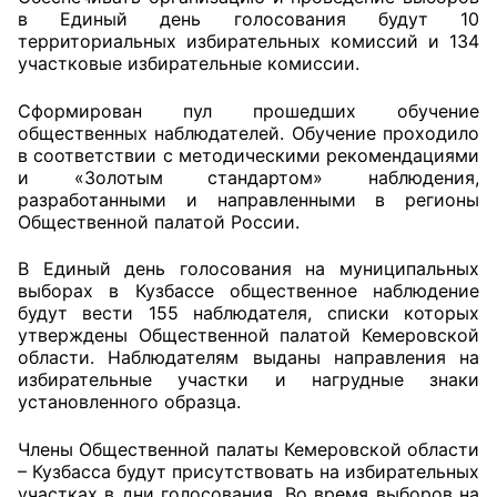
в Единый день голосования будут 10
территориальных избирательных комиссий и 134
Совет ОП КО
участковые избирательные комиссии.
Общественный штаб
Сформирован пул прошедших обучение
общественных наблюдателей. Обучение проходило
Члены ОП КО
в соответствии с методическими рекомендациями
и «Золотым стандартом» наблюдения,
Документы ОП КО
разработанными и направленными в регионы
Общественной палатой России.
Регламент ОП КО
В Единый день голосования на муниципальных
Кодекс этики ОП КО
выборах в Кузбассе общественное наблюдение
будут вести 155 наблюдателя, списки которых
утверждены Общественной палатой Кемеровской
Положения
области. Наблюдателям выданы направления на
избирательные участки и нагрудные знаки
Соглашения
установленного образца.
Рекомендации
Члены Общественной палаты Кемеровской области
– Кузбасса будут присутствовать на избирательных
Порядок работы ЦОН
участках в дни голосования. Во время выборов на