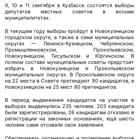
9, 10 и 11 сентября в Кузбассе состоятся выборы
депутатов местных советов в восьми
Главная
муниципалитетах.
Общественные советы
В текущем году выборы пройдут в Новокузнецком
городском округе, а также в семи муниципальных
Общественные советы при территориальных
округах — Ленинск-Кузнецком, Чебулинском,
органах федеральных органов
Промышленновском, Прокопьевском,
исполнительной власти
Новокузнецком, Тисульском и Юргинском. В
полном составе муниципальные советы предстоит
избрать в Новокузнецком и Прокопьевском
Общественные советы по проведению
муниципальных округах. В Прокопьевском округе
независимой оценки качества условий
на 22 места в Совете претендуют 90 кандидатов, в
оказания услуг
Новокузнецком на 25 мест 80 претендентов.
О Палате
В период выдвижения кандидатов на участие в
выборах выдвинулись 235 человек. 203 кандидата
Структура Палаты
были зарегистрированы, 26 кандидатам отказано в
регистрации на законных основаниях, ещё шесть
человек сами отозвали свои заявления.
Комиссии
Обеспечивать организацию и проведение выборов
Экспертный совет ОП КО