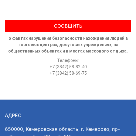
СООБЩИТЬ
о фактах нарушения безопасности нахождения людей в
торговых центрах, досуговых учреждениях, на
общественных объектах и в местах массового отдыха.
Телефоны:
+7 (3842) 58-82-40
+7 (3842) 58-69-75
АДРЕС
650000, Кемеровская область, г. Кемерово, пр-