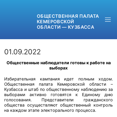
ОБЩЕСТВЕННАЯ ПАЛАТА
КЕМЕРОВСКОЙ
ОБЛАСТИ — КУЗБАССА
01.09.2022
Общественные наблюдатели готовы к работе на
+7 (3842) 58-82-40
выборах
OPKO42@BK.RU
Избирательная кампания идет полным ходом.
Общественная палата Кемеровской области –
ОБРАТНАЯ СВЯЗЬ
Кузбасса и штаб по общественному наблюдению за
выборами активно готовятся к Единому дню
голосования. Представители гражданского
общества осуществляют общественный контроль
на каждом этапе электорального процесса.