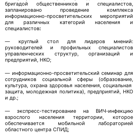
бригадой общественников и специалистов,
запланировано проведение комплекса
Совет ОП КО
информационно-просветительских мероприятий
для различных категорий населения и
Общественный штаб
специалистов
:
Члены ОП КО
— круглый стол для лидеров мнений:
руководителей и профильных специалистов
Документы ОП КО
управленческих структур, организаций и
предприятий, НКО;
Регламент ОП КО
— информационно-просветительский семинар для
сотрудников социальной сферы (образование,
Кодекс этики ОП КО
культура, охрана здоровья населения, социальная
защита, молодежная политика), предприятий, НКО
Положения
и др.;
Соглашения
— экспресс-тестирование на ВИЧ-инфекцию
взрослого населения территории, которое
Рекомендации
обеспечивается мобильной лабораторией
областного центра СПИД;
Порядок работы ЦОН