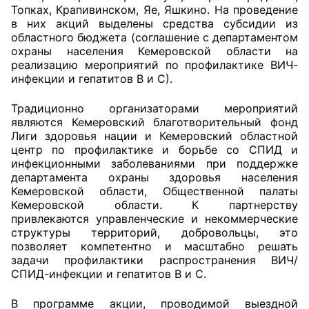
Топках, Крапивинском, Яе, Яшкино. На проведение
в них акций выделены средства субсидии из
Главная
областного бюджета (соглашение с департаментом
охраны населения Кемеровской области на
Общественные советы
реализацию мероприятий по профилактике ВИЧ-
инфекции и гепатитов В и С).
Общественные советы при территориальных
органах федеральных органов
Традиционно организаторами мероприятий
являются Кемеровский благотворительный фонд
исполнительной власти
Лиги здоровья нации и Кемеровский областной
центр по профилактике и борьбе со СПИД и
Общественные советы по проведению
инфекционными заболеваниями при поддержке
независимой оценки качества условий
департамента охраны здоровья населения
оказания услуг
Кемеровской области, Общественной палаты
Кемеровской области. К партнерству
О Палате
привлекаются управленческие и некоммерческие
структуры территорий, добровольцы, это
позволяет компетентно и масштабно решать
Структура Палаты
задачи профилактики распространения ВИЧ/
СПИД-инфекции и гепатитов В и С.
Комиссии
В программе акции, проводимой выездной
Экспертный совет ОП КО