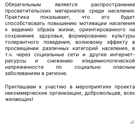
Обязательным является распространение
Аппарат ОП КО
просветительских материалов среди населения.
Практика показывает, что это будет
способствовать повышению мотивации населения
УСТАВ ГКУ “АППАРАТ ОП КО”
к ведению образа жизни, ориентированного на
сохранение здоровья, формированию культуры
Доходы руководителя за 2024 г.
толерантного поведения, волновому эффекту в
просвещении различных категорий населения, в
т.ч. через социальные сети и другие интернет-
ресурсы и снижению эпидемиологической
напряженности по социально опасным
заболеваниям в регионе.
Приглашаем к участию в мероприятиях проекта
некоммерческие организации, добровольцев, всех
желающих!