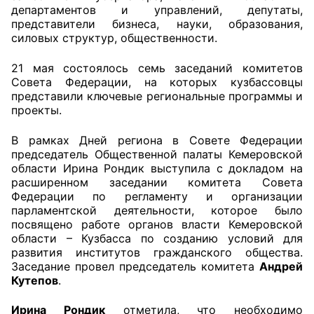
департаментов и управлений, депутаты,
представители бизнеса, науки, образования,
Главная
силовых структур, общественности.
Общественные советы
21 мая состоялось семь заседаний комитетов
Совета Федерации, на которых кузбассовцы
Общественные советы при территориальных
представили ключевые региональные программы и
органах федеральных органов
проекты.
исполнительной власти
В рамках Дней региона в Совете Федерации
председатель Общественной палаты Кемеровской
Общественные советы по проведению
области Ирина Рондик выступила с докладом на
независимой оценки качества условий
расширенном заседании комитета Совета
оказания услуг
Федерации по регламенту и организации
парламентской деятельности, которое было
О Палате
посвящено работе органов власти Кемеровской
области – Кузбасса по созданию условий для
развития институтов гражданского общества.
Структура Палаты
Заседание провел председатель комитета
Андрей
Кутепов
.
Комиссии
Ирина Рондик
отметила, что необходимо
Экспертный совет ОП КО