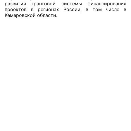
развития грантовой системы финансирования
Аппарат ОП КО
проектов в регионах России, в том числе в
Кемеровской области.
УСТАВ ГКУ “АППАРАТ ОП КО”
Доходы руководителя за 2024 г.