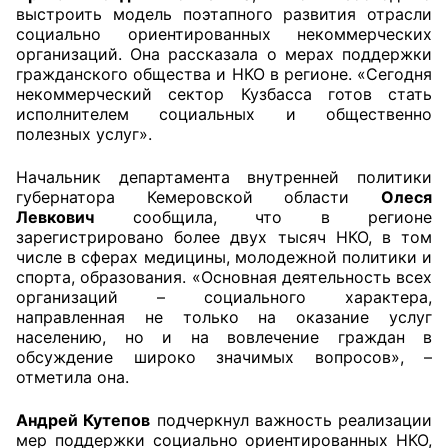
выстроить модель поэтапного развития отрасли
социально ориентированных некоммерческих
Совет ОП КО
организаций. Она рассказала о мерах поддержки
гражданского общества и НКО в регионе. «Сегодня
Общественный штаб
некоммерческий сектор Кузбасса готов стать
исполнителем социальных и общественно
Члены ОП КО
полезных услуг».
Документы ОП КО
Начальник департамента внутренней политики
губернатора Кемеровской области
Олеся
Левкович
сообщила, что в регионе
Регламент ОП КО
зарегистрировано более двух тысяч НКО, в том
числе в сферах медицины, молодежной политики и
Кодекс этики ОП КО
спорта, образования. «Основная деятельность всех
организаций – социального характера,
Положения
направленная не только на оказание услуг
населению, но и на вовлечение граждан в
Соглашения
обсуждение широко значимых вопросов», –
отметила она.
Рекомендации
Андрей Кутепов
подчеркнул важность реализации
Порядок работы ЦОН
мер поддержки социально ориентированных НКО,