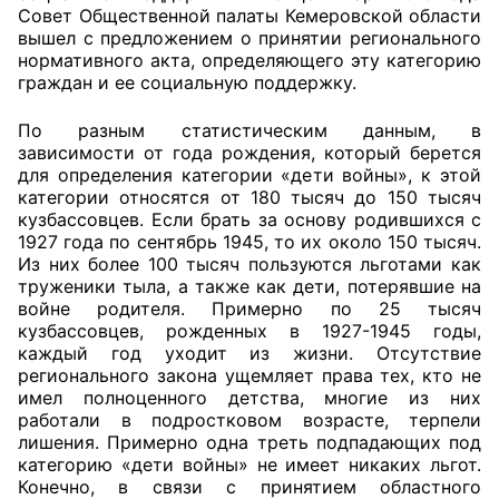
Совет Общественной палаты Кемеровской области
вышел с предложением о принятии регионального
Главная
нормативного акта, определяющего эту категорию
граждан и ее социальную поддержку.
Общественные советы
По разным статистическим данным, в
Общественные советы при территориальных
зависимости от года рождения, который берется
органах федеральных органов
для определения категории «дети войны», к этой
категории относятся от 180 тысяч до 150 тысяч
исполнительной власти
кузбассовцев. Если брать за основу родившихся с
1927 года по сентябрь 1945, то их около 150 тысяч.
Общественные советы по проведению
Из них более 100 тысяч пользуются льготами как
независимой оценки качества условий
труженики тыла, а также как дети, потерявшие на
оказания услуг
войне родителя. Примерно по 25 тысяч
кузбассовцев, рожденных в 1927-1945 годы,
О Палате
каждый год уходит из жизни. Отсутствие
регионального закона ущемляет права тех, кто не
имел полноценного детства, многие из них
Структура Палаты
работали в подростковом возрасте, терпели
лишения. Примерно одна треть подпадающих под
Комиссии
категорию «дети войны» не имеет никаких льгот.
Конечно, в связи с принятием областного
Экспертный совет ОП КО