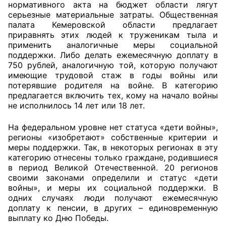
нормативного акта на бюджет области лягут
серьезные материальные затраты. Общественная
Совет ОП КО
палата Кемеровской области предлагает
приравнять этих людей к труженикам тыла и
Общественный штаб
применить аналогичные меры социальной
поддержки. Либо делать ежемесячную доплату в
750 рублей, аналогичную той, которую получают
Члены ОП КО
имеющие трудовой стаж в годы войны или
потерявшие родителя на войне. В категорию
Документы ОП КО
предлагается включить тех, кому на начало войны
не исполнилось 14 лет или 18 лет.
Регламент ОП КО
На федеральном уровне нет статуса «дети войны»,
Кодекс этики ОП КО
регионы «изобретают» собственные критерии и
меры поддержки. Так, в некоторых регионах в эту
Положения
категорию отнесены только граждане, родившиеся
в период Великой Отечественной. 20 регионов
Соглашения
своими законами определили и статус «дети
войны», и меры их социальной поддержки. В
Рекомендации
одних случаях люди получают ежемесячную
доплату к пенсии, в других – единовременную
выплату ко Дню Победы.
Порядок работы ЦОН