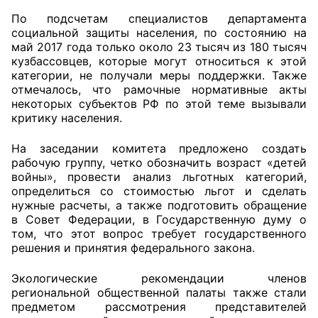
По подсчетам специалистов департамента
Аппарат ОП КО
социальной защиты населения, по состоянию на
май 2017 года только около 23 тысяч из 180 тысяч
УСТАВ ГКУ “АППАРАТ ОП КО”
кузбассовцев, которые могут относиться к этой
категории, не получали меры поддержки. Также
Доходы руководителя за 2024 г.
отмечалось, что рамочные нормативные акты
некоторых субъектов РФ по этой теме вызывали
критику населения.
На заседании комитета предложено создать
рабочую группу, четко обозначить возраст «детей
войны», провести анализ льготных категорий,
определиться со стоимостью льгот и сделать
нужные расчеты, а также подготовить обращение
в Совет Федерации, в Государственную думу о
том, что этот вопрос требует государственного
решения и принятия федерального закона.
Экологические рекомендации членов
региональной общественной палаты также стали
предметом рассмотрения представителей