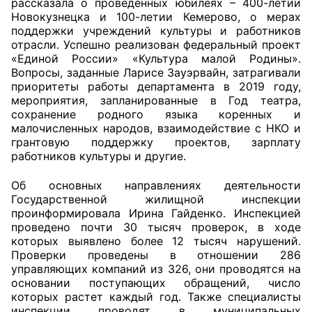
рассказала о проведенных юбилеях – 400-летии
Новокузнецка и 100-летии Кемерово, о мерах
Аппарат ОП КО
поддержки учреждений культуры и работников
отрасли. Успешно реализован федеральный проект
УСТАВ ГКУ “АППАРАТ ОП КО”
«Единой России» «Культура малой Родины».
Вопросы, заданные Ларисе Зауэрвайн, затрагивали
Доходы руководителя за 2024 г.
приоритеты работы департамента в 2019 году,
мероприятия, запланированные в Год театра,
сохранение родного языка коренных и
малочисленных народов, взаимодействие с НКО и
грантовую поддержку проектов, зарплату
работников культуры и другие.
Об основных направлениях деятельности
Государственной жилищной инспекции
проинформировала Ирина Гайденко. Инспекцией
проведено почти 30 тысяч проверок, в ходе
которых выявлено более 12 тысяч нарушений.
Проверки проведены в отношении 286
управляющих компаний из 326, они проводятся на
основании поступающих обращений, число
которых растет каждый год. Также специалисты
инспекции проводят в муниципальных