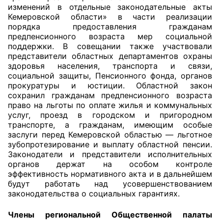
изменений в отдельные законодательные акты
Кемеровской области» в части реализации
Главная
порядка предоставления гражданам
предпенсионного возраста мер социальной
Общественные советы
поддержки. В совещании также участвовали
представители областных департаментов охраны
Общественные советы при территориальных
здоровья населения, транспорта и связи,
органах федеральных органов
социальной защиты, Пенсионного фонда, органов
прокуратуры и юстиции. Областной закон
исполнительной власти
сохранил гражданам предпенсионного возраста
право на льготы по оплате жилья и коммунальных
Общественные советы по проведению
услуг, проезд в городском и пригородном
независимой оценки качества условий
транспорте, а гражданам, имеющим особые
оказания услуг
заслуги перед Кемеровской областью — льготное
зубопротезирование и выплату областной пенсии.
Законодатели и представители исполнительных
О Палате
органов держат на особом контроле
эффективность нормативного акта и в дальнейшем
Структура Палаты
будут работать над усовершенствованием
законодательства о социальных гарантиях.
Комиссии
Члены региональной Общественной палаты
Экспертный совет ОП КО