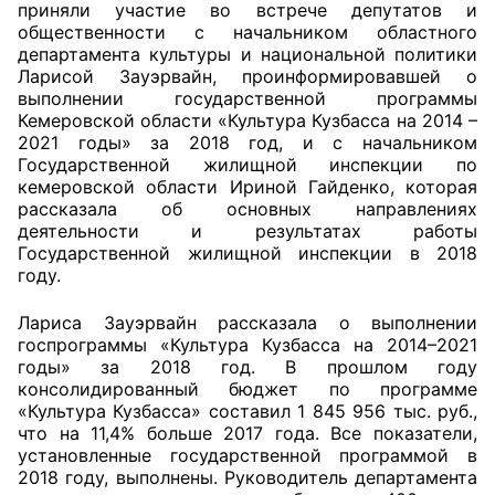
приняли участие во встрече депутатов и
общественности с начальником областного
Совет ОП КО
департамента культуры и национальной политики
Ларисой Зауэрвайн, проинформировавшей о
Общественный штаб
выполнении государственной программы
Кемеровской области «Культура Кузбасса на 2014 –
2021 годы» за 2018 год, и с начальником
Члены ОП КО
Государственной жилищной инспекции по
кемеровской области Ириной Гайденко, которая
Документы ОП КО
рассказала об основных направлениях
деятельности и результатах работы
Регламент ОП КО
Государственной жилищной инспекции в 2018
году.
Кодекс этики ОП КО
Лариса Зауэрвайн рассказала о выполнении
Положения
госпрограммы «Культура Кузбасса на 2014–2021
годы» за 2018 год. В прошлом году
Соглашения
консолидированный бюджет по программе
«Культура Кузбасса» составил 1 845 956 тыс. руб.,
Рекомендации
что на 11,4% больше 2017 года. Все показатели,
установленные государственной программой в
2018 году, выполнены. Руководитель департамента
Порядок работы ЦОН