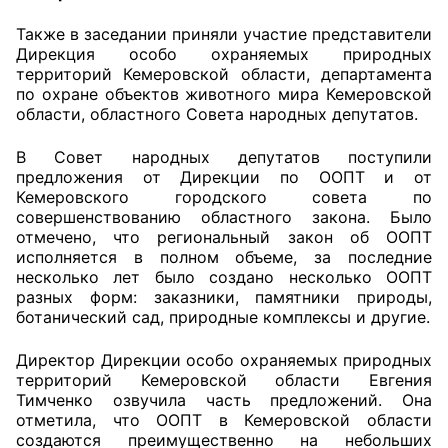
Также в заседании приняли участие представители
Главная
Дирекция особо охраняемых природных
территорий Кемеровской области, департамента
Общественные советы
по охране объектов животного мира Кемеровской
области, областного Совета народных депутатов.
Общественные советы при территориальных
органах федеральных органов
В Совет народных депутатов поступили
предложения от Дирекции по ООПТ и от
исполнительной власти
Кемеровского городского совета по
совершенствованию областного закона. Было
Общественные советы по проведению
отмечено, что региональный закон об ООПТ
независимой оценки качества условий
исполняется в полном объеме, за последние
оказания услуг
несколько лет было создано несколько ООПТ
разных форм: заказники, памятники природы,
О Палате
ботанический сад, природные комплексы и другие.
Директор Дирекции особо охраняемых природных
Структура Палаты
территорий Кемеровской области Евгения
Тимченко озвучила часть предложений. Она
Комиссии
отметила, что ООПТ в Кемеровской области
создаются преимущественно на небольших
Экспертный совет ОП КО