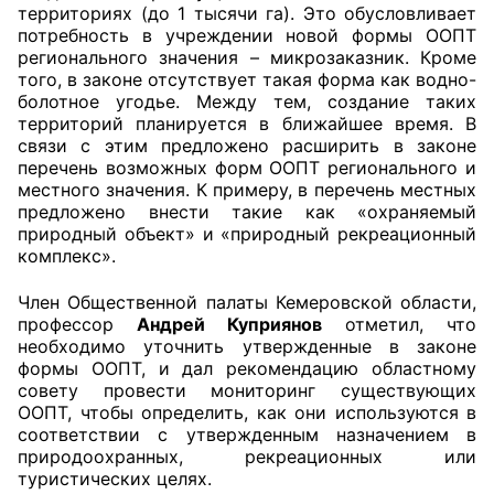
территориях (до 1 тысячи га). Это обусловливает
потребность в учреждении новой формы ООПТ
Совет ОП КО
регионального значения – микрозаказник. Кроме
того, в законе отсутствует такая форма как водно-
Общественный штаб
болотное угодье. Между тем, создание таких
территорий планируется в ближайшее время. В
Члены ОП КО
связи с этим предложено расширить в законе
перечень возможных форм ООПТ регионального и
местного значения. К примеру, в перечень местных
Документы ОП КО
предложено внести такие как «охраняемый
природный объект» и «природный рекреационный
Регламент ОП КО
комплекс».
Кодекс этики ОП КО
Член Общественной палаты Кемеровской области,
профессор
Андрей Куприянов
отметил, что
Положения
необходимо уточнить утвержденные в законе
формы ООПТ, и дал рекомендацию областному
Соглашения
совету провести мониторинг существующих
ООПТ, чтобы определить, как они используются в
Рекомендации
соответствии с утвержденным назначением в
природоохранных, рекреационных или
туристических целях.
Порядок работы ЦОН