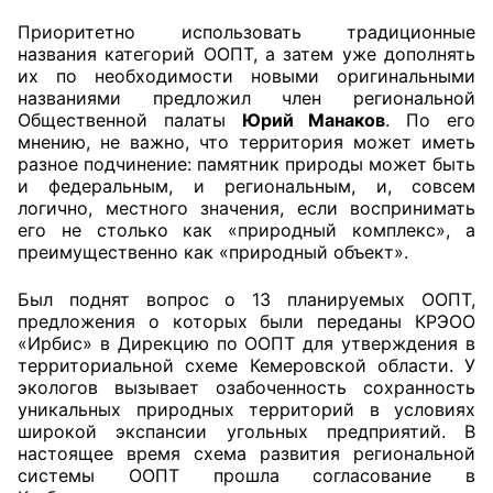
Приоритетно использовать традиционные
Аппарат ОП КО
названия категорий ООПТ, а затем уже дополнять
их по необходимости новыми оригинальными
УСТАВ ГКУ “АППАРАТ ОП КО”
названиями предложил член региональной
Общественной палаты
Юрий Манаков
. По его
Доходы руководителя за 2024 г.
мнению, не важно, что территория может иметь
разное подчинение: памятник природы может быть
и федеральным, и региональным, и, совсем
логично, местного значения, если воспринимать
его не столько как «природный комплекс», а
преимущественно как «природный объект».
Был поднят вопрос о 13 планируемых ООПТ,
предложения о которых были переданы КРЭОО
«Ирбис» в Дирекцию по ООПТ для утверждения в
территориальной схеме Кемеровской области. У
экологов вызывает озабоченность сохранность
уникальных природных территорий в условиях
широкой экспансии угольных предприятий. В
настоящее время схема развития региональной
системы ООПТ прошла согласование в