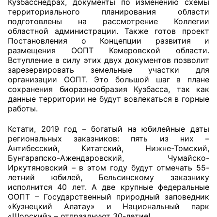
Кузбасснедрах, документы по изменению схемы
территориального планирования области
подготовлены на рассмотрение Коллегии
областной администрации. Также готов проект
Постановления о Концепции развития и
размещения ООПТ Кемеровской области.
Вступление в силу этих двух документов позволит
зарезервировать земельные участки для
организации ООПТ. Это большой шаг в плане
сохранения биоразнообразия Кузбасса, так как
данные территории не будут вовлекаться в горные
работы.
Кстати, 2019 год – богатый на юбилейные даты
региональных заказников: пять из них –
Антибесский, Китатский, Нижне-Томский,
Бунгарапско-Ажендаровский, Чумайско-
Иркутяновский – в этом году будут отмечать 55-
летний юбилей, Бельсинскому заказнику
исполнится 40 лет. А две крупные федеральные
ООПТ – Государственный природный заповедник
«Кузнецкий Алатау» и Национальный парк
«Шорский» – отпразднуют 30-летие!