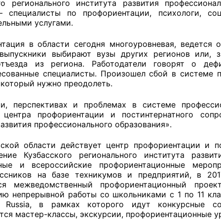
го регионального института развития профессиона
– специалисты по профориентации, психологи, соц
ельными услугами.
оветы
тация в области сегодня многоуровневая, ведется он
выпускники выбирают вузы других регионов или, 
 советы при территориальных органах федеральных о
отъезда из региона. Работодатели говорят о д
есованные специалисты. Произошел сбой в системе 
ой власти
 который нужно преодолеть.
 советы по проведению независимой оценки качества
ии, перспективах и проблемах в системе професс
уг
к центра профориентации и постинтернатного соп
развития профессионального образования».
ской области действует центр профориентации и п
ты
ение Кузбасского регионального института развит
ьные и всероссийские профориентационные меропр
ассников на базе техникумов и предприятий, в 20
тся межведомственный профориентационный прое
ию непрерывной работы со школьниками с 1 по 11 кла
овет ОП КО
ls Russia, в рамках которого идут конкурсные со
тся мастер-классы, экскурсии, профориентационные у