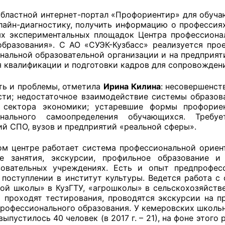
областной интернет-портал «Профориентир» для обуча
й штаб
лайн-диагностику, получить информацию о профессиях
х экспериментальных площадок Центра профессиона
образования». С АО «СУЭК-Кузбасс» реализуется про
нальной образовательной организации и на предприят
О
 квалификации и подготовки кадров для сопровожден
 КО
ть и проблемы, отметила
Ирина Килина
: несовершенст
сти; недостаточное взаимодействие системы образов
 ОП КО
о сектора экономики; устаревшие формы профориен
онального самоопределения обучающихся. Требу
ий СПО, вузов и предприятий «реальной сферы».
ом центре работает система профессиональной ориен
ые занятия, экскурсии, профильное образование и
овательных учреждениях. Есть и опыт предпрофес
и
 поступлении в институт культуры. Ведется работа с
ой школы» в КузГТУ, «агрошколы» в сельскохозяйстве
оты ЦОН
 проходят тестирования, проводятся экскурсии на п
профессионального образования. У кемеровских школьн
выпустилось 40 человек (в 2017 г. – 21), на фоне этог