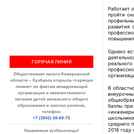
Работает 
Общественны
пройти он
профильны
Члены ОП КО
развития 
профессио
Документы ОП К
повышения
Регламент ОП
Однако ес
деятельно
ГОРЯЧАЯ ЛИНИЯ
Кодекс этики
реальног
професси
Общественная палата Кемеровской
организац
Положения
области – Кузбасса открыла «горячую
линию» по фактам ненадлежащей
В областн
Соглашения
организации и некачественного
внеурочн
питания детей начального общего
общеобраз
Рекомендаци
образования в школах региона,
баллы при
«инженерн
телефон:
Порядок раб
школьники
+7 (3842) 58-69-75
среднего 
Аппарат ОП КО
2018 году 
Уважаемые кузбассовцы!