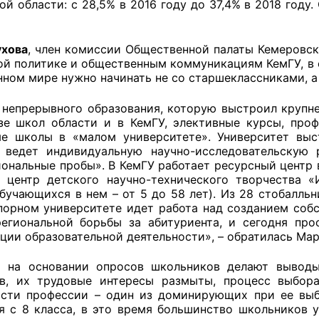
й области: с 28,5% в 2016 году до 37,4% в 2018 году
ППАРАТ ОП КО”
одителя за 2024 г.
ухова
, член комиссии Общественной палаты Кемеровск
й политике и общественным коммуникациям КемГУ, в 
нном мире нужно начинать не со старшеклассниками, а
 непрерывного образования, которую выстроил крупне
зе школ области и в КемГУ, элективные курсы, про
е школы в «малом университете». Университет выс
 ведет индивидуальную научно-исследовательскую
ональные пробы». В КемГУ работает ресурсный центр в
 центр детского научно-технического творчества «
бучающихся в нем – от 5 до 58 лет). Из 28 стобалльн
порном университете идет работа над созданием собс
егиональной борьбы за абитуриента, и сегодня про
ции образовательной деятельности», – обратилась Мар
и на основании опросов школьников делают выводы
в, их трудовые интересы размыты, процесс выбор
сти профессии – один из доминирующих при ее выб
я с 8 класса, в это время большинство школьников у