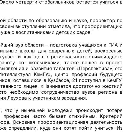
. Около четверти стобалльников остается учиться в
ой области по образованию и науке, проректор по
своем выступлении отметила, что профориентацию
 уже с воспитанниками детских садов.
йший вуз области – подготовка учащихся к ГИА и
фильные школы для одаренных детей, воскресные
тупает и как центр регионального олимпиадного
 работу со школьниками, также вошел в проект
ыявления и развития талантов «Перспектива», его
Интеллектуал КемГУ», центр профессий будущего
иков, оставшихся в Кузбассе, 21 поступил в КемГУ.
твенного лицея. «Начинается достаточно жесткий
сто необходимо сотрудничество вузов региона в
ия Леухова к участникам заседания.
, что у нынешней молодежи происходит потеря
а профессии часто бывает стихийным. Критерий
оре. Основная профориентационная деятельность
же определили, куда они хотят пойти учиться. Из