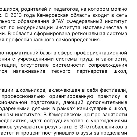
ющихся, родителей и педагогов, на котором можно
. С 2013 года Кемеровская область входит в сеть
льного образования ФГАУ «Федеральный институт
ект по модернизации института наставничества в
ии. В области сформирована региональная система
ия профессионального самоопределения.
во нормативной базы в сфере профориентационной
ания с учреждениями системы труда и занятости,
тации, отсутствие системности сопровождения
ется налаживание тесного партнерства школ,
тации школьников, включающая в себя фестивали,
 профессионально ориентированную практику в
сиональной подготовки, дающий дополнительные
 одаренными детьми в рамках каникулярных школ,
нном институте. В Кемеровском центре занятости
редприятия, идет сотрудничество с учреждениями
иков улучшаются результаты ЕГЭ: стобалльников в
о растет и процент поступивших в вузы за пределами