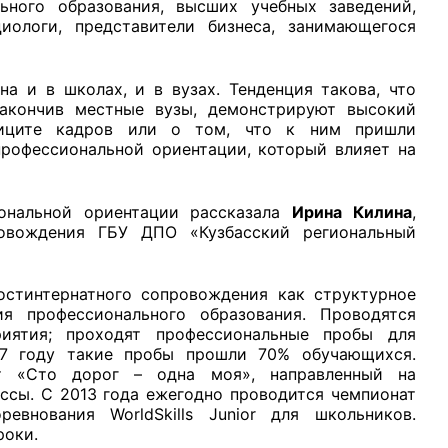
льного образования, высших учебных заведений,
иологи, представители бизнеса, занимающегося
а и в школах, и в вузах. Тенденция такова, что
закончив местные вузы, демонстрируют высокий
рганов
ефиците кадров или о том, что к ним пришли
профессиональной ориентации, который влияет на
 условий
иональной ориентации рассказала
Ирина Килина
,
ровождения ГБУ ДПО «Кузбасский региональный
остинтернатного сопровождения как структурное
ия профессионального образования. Проводятся
иятия; проходят профессиональные пробы для
17 году такие пробы прошли 70% обучающихся.
кт «Сто дорог – одна моя», направленный на
ссы. С 2013 года ежегодно проводится чемпионат
ревнования WorldSkills Junior для школьников.
роки.