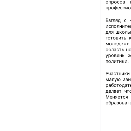
опросов 
профессио
Взгляд с 
исполните
для школь
готовить 
молодежь 
область н
уровень ж
политики.
Участники
малую заи
работодат
делает чт
Меняется
образоват