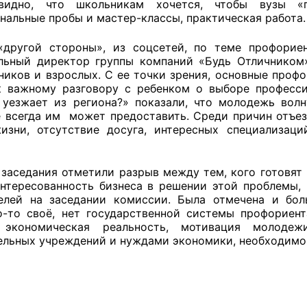
видно, что школьникам хочется, чтобы вузы «
нальные пробы и мастер-классы, практическая работа.
«другой стороны», из соцсетей, по теме профори
льный директор группы компаний «Будь Отличником
ников и взрослых. С ее точки зрения, основные профо
к важному разговору с ребенком о выборе професс
уезжает из региона?» показали, что молодежь волн
е всегда им может предоставить. Среди причин отъез
изни, отсутствие досуга, интересных специализац
 заседания отметили разрыв между тем, кого готовят 
нтересованность бизнеса в решении этой проблемы,
елей на заседании комиссии. Была отмечена и бо
о-то своё, нет государственной системы профориен
 экономическая реальность, мотивация молоде
ельных учреждений и нуждами экономики, необходимо