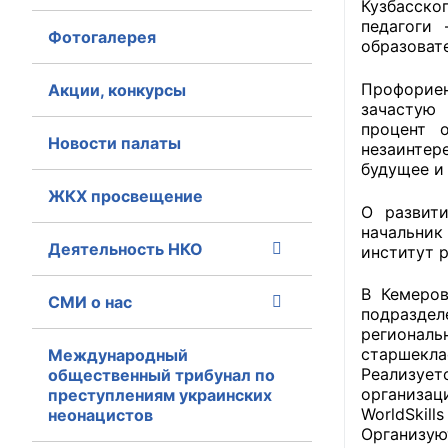
Кузбасско
педагоги 
Фотогалерея
Главная
образоват
Общественные с
Профориен
Акции, конкурсы
зачастую 
Общественные
процент 
Новости палаты
незаинтер
исполнительн
будущее и
ЖКХ просвещение
Общественные
О развит
оказания усл
начальни
Деятельность НКО
институт 
О Палате
В Кемеров
СМИ о нас
Структура Пала
подраздел
регионал
Комиссии
старшекл
Международный
Реализуе
общественный трибунал по
организац
преступлениям украинских
Экспертный с
WorldSkil
неонацистов
Организую
Совет ОП КО