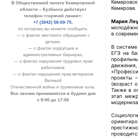
Кемеровско
В Общественной палате Кемеровской
УСТАВ ГКУ “А
Кемерове.
области – Кузбасса действует
телефон «горячей линии»:
Доходы руков
Мария Ле
+7 (3842) 58-69-75
,
молодёжно
по которому вы можете сообщить:
в совреме
— о фактах жестокого обращения с
детьми;
В системе
— о фактах коррупции и
ЕГЭ на ба
административных барьерах;
профильны
— о фактах нарушения трудовых прав
движения,
работников;
«Професси
— о фактах нарушения прав ветеранов
проекты –
Великой
(возраст о
Отечественной войны и тружеников тыла.
Также в о
Все звонки принимаются в будние дни
этап межр
с 9:00 до 17:00
модерниза
Социолог
ориентиро
престижно
проводитс