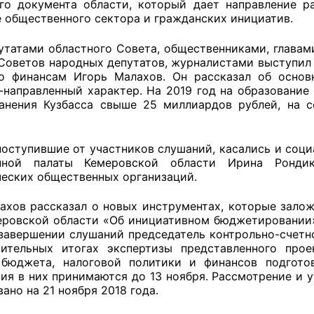
го документа области, который дает направление р
 общественного сектора и гражданских инициатив.
утатами областного Совета, общественниками, главам
оветы
Советов народных депутатов, журналистами выступил 
о финансам Игорь Малахов. Он рассказал об основ
 советы при территориальных органах федеральных о
-направленный характер. На 2019 год на образование
анения Кузбасса свыше 25 миллиардов рублей, на 
ой власти
 советы по проведению независимой оценки качества
поступившие от участников слушаний, касались и соци
уг
нной палаты Кемеровской области Ирина Ронди
еских общественных организаций.
ахов рассказал о новых инструментах, которые залож
ты
еровской области «Об инициативном бюджетировании»,
 завершении слушаний председатель контрольно-счетн
ительных итогах экспертизы представленного прое
бюджета, налоговой политики и финансов подгото
ия в них принимаются до 13 ноября. Рассмотрение и 
овет ОП КО
ано на 21 ноября 2018 года.