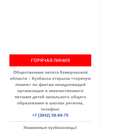
Общественны
Члены ОП КО
Документы ОП К
Регламент ОП
ГОРЯЧАЯ ЛИНИЯ
Кодекс этики
Общественная палата Кемеровской
Положения
области – Кузбасса открыла «горячую
линию» по фактам ненадлежащей
Соглашения
организации и некачественного
питания детей начального общего
Рекомендаци
образования в школах региона,
телефон:
Порядок раб
+7 (3842) 58-69-75
Аппарат ОП КО
Уважаемые кузбассовцы!