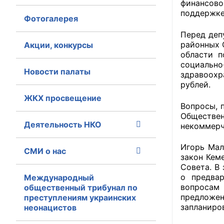
финансово
поддержке
Фотогалерея
Главная
Перед деп
Общественные с
районных 
Акции, конкурсы
области п
Общественные
социально
Новости палаты
здравоохр
исполнительн
рублей.
ЖКХ просвещение
Общественные
Вопросы, 
оказания усл
Обществе
Деятельность НКО
некоммерч
О Палате
Игорь Мал
СМИ о нас
Структура Пала
закон Кем
Совета. В
Комиссии
о предвар
Международный
вопросам 
общественный трибунал по
предложен
преступлениям украинских
Экспертный с
запланиров
неонацистов
Совет ОП КО