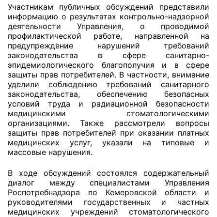
Участникам публичных обсуждений представили
информацию о результатах контрольно-надзорной
Главная
деятельности Управления, о проводимой
профилактической работе, направленной на
Общественные советы
предупреждение нарушений требований
законодательства в сфере санитарно-
Общественные советы при территориальных
эпидемиологического благополучия и в сфере
органах федеральных органов
защиты прав потребителей. В частности, внимание
уделили соблюдению требований санитарного
исполнительной власти
законодательства, обеспечению безопасных
условий труда и радиационной безопасности
Общественные советы по проведению
медицинскими стоматологическими
независимой оценки качества условий
организациями. Также рассмотрели вопросы
оказания услуг
защиты прав потребителей при оказании платных
медицинских услуг, указали на типовые и
массовые нарушения.
О Палате
В ходе обсуждений состоялся содержательный
Структура Палаты
диалог между специалистами Управления
Роспотребнадзора по Кемеровской области и
Комиссии
руководителями государственных и частных
медицинских учреждений стоматологического
Экспертный совет ОП КО