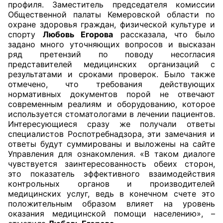
профиля. Заместитель председателя комиссии
Общественной палаты Кемеровской области по
Совет ОП КО
охране здоровья граждан, физической культуре и
спорту
Любовь Егорова
рассказала, что было
Общественный штаб
задано много уточняющих вопросов и высказан
ряд претензий по поводу несогласия
представителей медицинских организаций с
Члены ОП КО
результатами и сроками проверок. Было также
отмечено, что требования действующих
Документы ОП КО
нормативных документов порой не отвечают
современным реалиям и оборудованию, которое
Регламент ОП КО
используется стоматологами в лечении пациентов.
Интересующиеся сразу же получали ответы
Кодекс этики ОП КО
специалистов Роспотребнадзора, эти замечания и
ответы будут суммированы и выложены на сайте
Положения
Управления для ознакомления. «В таком диалоге
чувствуется заинтересованность обеих сторон,
Соглашения
это показатель эффективного взаимодействия
контрольных органов и производителей
медицинских услуг, ведь в конечном счете это
Рекомендации
положительным образом влияет на уровень
оказания медицинской помощи населению», –
Порядок работы ЦОН