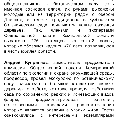
общественников в ботаническом саду есть
именная сосновая аллея, их руками высажены
Главная
молодые ели на территории рядом с озером
Длинное, и теперь традиционно в Кузбасском
Общественные советы
ботаническом саду появляются новые саженцы
деревьев. Так, членами и экспертами
Общественные советы при территориальных
Общественной палаты Кемеровской области
органах федеральных органов
высажено 276 саженцев венгерской сосны,
которые образуют надпись «70 лет», появившуюся
исполнительной власти
в честь юбилея области.
Общественные советы по проведению
Андрей Куприянов
, заместитель председателя
независимой оценки качества условий
комиссии Общественной палаты Кемеровской
оказания услуг
области по экологии и охране окружающей среды,
профессор, провел экскурсию по ботаническому
О Палате
саду, рассказал о большой коллекции ивовых
деревьев, о работе, которую проводят работники
сада по сохранению редких и исчезающих видов
Структура Палаты
флоры, продемонстрировал растения,
естественными ареалами распространения
Комиссии
которых являются различные уголки мира. Гости
ознакомились с интересными экземплярами
Экспертный совет ОП КО