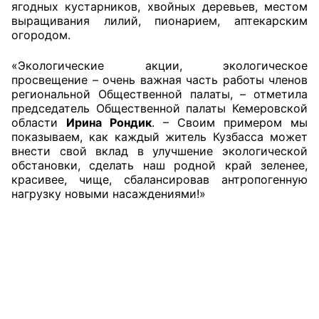
ягодных кустарников, хвойных деревьев, местом
выращивания лилий, пионарием, аптекарским
Совет ОП КО
огородом.
Общественный штаб
«Экологические акции, экологическое
просвещение – очень важная часть работы членов
Члены ОП КО
региональной Общественной палаты, – отметила
председатель Общественной палаты Кемеровской
области
Ирина Рондик
. – Своим примером мы
Документы ОП КО
показываем, как каждый житель Кузбасса может
внести свой вклад в улучшение экологической
Регламент ОП КО
обстановки, сделать наш родной край зеленее,
красивее, чище, сбалансировав антропогенную
Кодекс этики ОП КО
нагрузку новыми насаждениями!»
Положения
Соглашения
Рекомендации
Порядок работы ЦОН