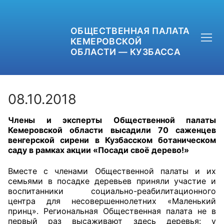
ОБЩЕСТВЕННАЯ ПАЛАТА
КЕМЕРОВСКОЙ
ОБЛАСТИ — КУЗБАССА
08.10.2018
Члены и эксперты Общественной палаты
+7 (3842) 58-82-40
Кемеровской области высадили 70 саженцев
венгерской сирени в Кузбасском ботаническом
OPKO42@BK.RU
саду в рамках акции «Посади своё дерево!»
ОБРАТНАЯ СВЯЗЬ
Вместе с членами Общественной палаты и их
семьями в посадке деревьев приняли участие и
воспитанники социально-реабилитационного
центра для несовершеннолетних «Маленький
принц». Региональная Общественная палата не в
первый раз высаживают здесь деревья: у