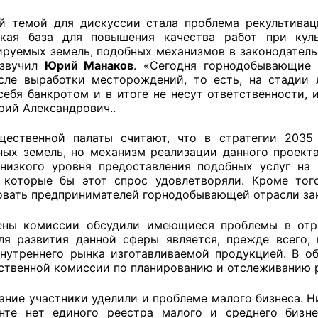
 темой для дискуссии стала проблема рекультивац
й штаб
ская база для повышения качества работ при куль
ируемых земель, подобных механизмов в законодатель
озвучил
Юрий Манаков
. «Сегодня горнодобывающие 
сле выработки месторождений, то есть, на стадии 
О
себя банкротом и в итоге не несут ответственности, 
рий Александрович..
 КО
ественной палаты считают, что в стратегии 2035
 ОП КО
ных земель, но механизм реализации данного проект
низкого уровня предоставления подобных услуг на 
 которые бы этот спрос удовлетворяли. Кроме того
овать предпринимателей горнодобывающей отрасли зан
ены комиссии обсудили имеющиеся проблемы в отра
ля развития данной сферы является, прежде всего,
и
внутреннего рынка изготавливаемой продукцией. В о
твенной комиссии по планированию и отслеживанию р
оты ЦОН
ание участники уделили и проблеме малого бизнеса. Н
нте нет единого реестра малого и среднего бизне