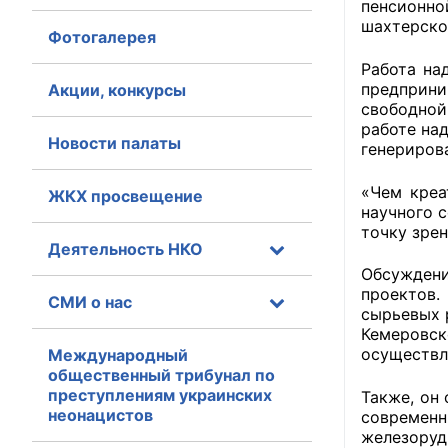
пенсионно
шахтерско
Фотогалерея
Главная
Работа на
Общественные с
предприни
Акции, конкурсы
свободной
Общественные
работе на
Новости палаты
генериров
исполнительн
«Чем креа
ЖКХ просвещение
Общественные
научного 
оказания усл
точку зре
Деятельность НКО
О Палате
Обсуждени
проектов.
СМИ о нас
Структура Пала
сырьевых р
Кемеровск
Комиссии
осуществл
Международный
общественный трибунал по
преступлениям украинских
Экспертный с
Также, он
неонацистов
современн
железоруд
Совет ОП КО