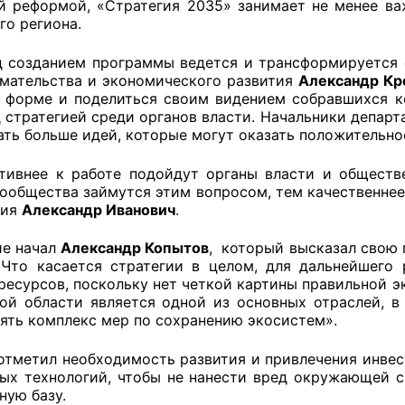
й реформой, «Стратегия 2035» занимает не менее ва
го региона.
д созданием программы ведется и трансформируется
оветы
мательства и экономического развития
Александр К
 форме и поделиться своим видением собравшихся ко
 советы при территориальных органах федеральных о
д стратегией среди органов власти. Начальники депар
ать больше идей, которые могут оказать положительное
ой власти
тивнее к работе подойдут органы власти и обществ
 советы по проведению независимой оценки качества
сообщества займутся этим вопросом, тем качественне
уг
ния
Александр Иванович
.
е начал
Александр Копытов
, который высказал свою
 Что касается стратегии в целом, для дальнейшего
ты
есурсов, поскольку нет четкой картины правильной эк
ой области является одной из основных отраслей, 
ять комплекс мер по сохранению экосистем».
овет ОП КО
 отметил необходимость развития и привлечения инве
ых технологий, чтобы не нанести вред окружающей с
ную базу.