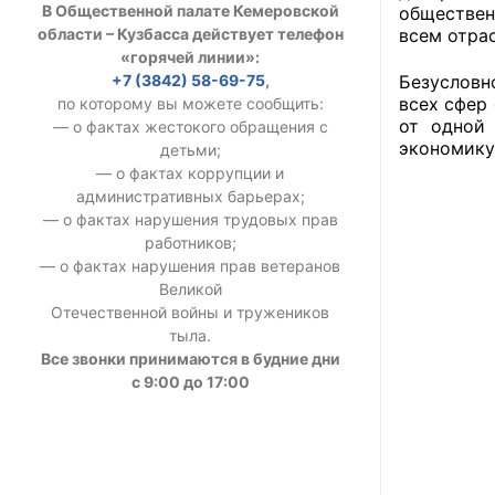
В Общественной палате Кемеровской
обществен
УСТАВ ГКУ “А
всем отра
области – Кузбасса действует телефон
«горячей линии»:
Доходы руков
+7 (3842) 58-69-75
,
Безусловн
всех сфер
по которому вы можете сообщить:
от одной
— о фактах жестокого обращения с
экономику
детьми;
— о фактах коррупции и
административных барьерах;
— о фактах нарушения трудовых прав
работников;
— о фактах нарушения прав ветеранов
Великой
Отечественной войны и тружеников
тыла.
Все звонки принимаются в будние дни
с 9:00 до 17:00