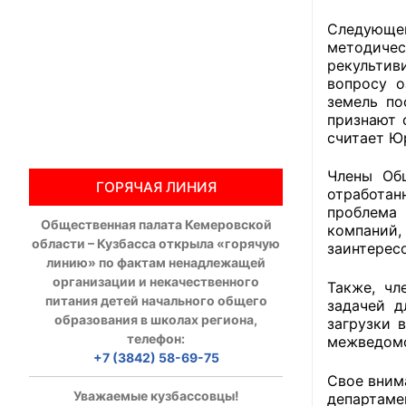
Следующей
Общественны
методиче
рекультив
Члены ОП КО
вопросу 
земель по
Документы ОП К
признают 
считает Ю
Регламент ОП
Члены Общ
ГОРЯЧАЯ ЛИНИЯ
Кодекс этики
отработан
проблема 
Общественная палата Кемеровской
Положения
компаний,
области – Кузбасса открыла «горячую
заинтерес
линию» по фактам ненадлежащей
Соглашения
организации и некачественного
Также, чл
питания детей начального общего
задачей д
Рекомендаци
образования в школах региона,
загрузки 
телефон:
межведомс
Порядок раб
+7 (3842) 58-69-75
Свое вним
Аппарат ОП КО
Уважаемые кузбассовцы!
департаме