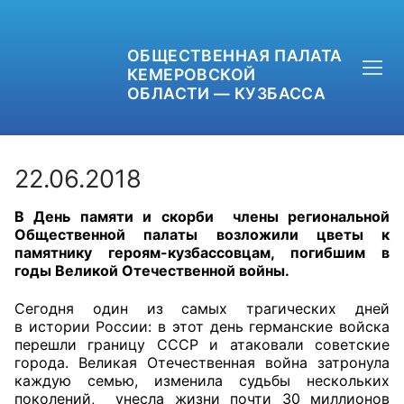
ОБЩЕСТВЕННАЯ ПАЛАТА
КЕМЕРОВСКОЙ
ОБЛАСТИ — КУЗБАССА
22.06.2018
В День памяти и скорби члены региональной
+7 (3842) 58-82-40
Общественной палаты возложили цветы к
памятнику героям-кузбассовцам, погибшим в
OPKO42@BK.RU
годы Великой Отечественной войны.
ОБРАТНАЯ СВЯЗЬ
Сегодня один из самых трагических дней
в истории России: в этот день германские войска
перешли границу СССР и атаковали советские
города. Великая Отечественная война затронула
каждую семью, изменила судьбы нескольких
поколений, унесла жизни почти 30 миллионов