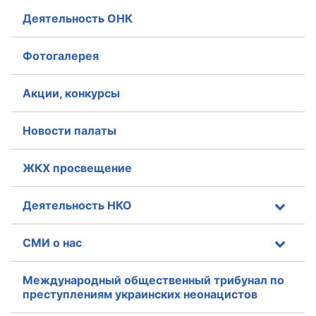
Деятельность ОНК
Аппарат ОП КО
УСТАВ ГКУ “АППАРАТ ОП КО”
Фотогалерея
Доходы руководителя за 2024 г.
Акции, конкурсы
Новости палаты
ЖКХ просвещение
Деятельность НКО
СМИ о нас
Международный общественный трибунал по
преступлениям украинских неонацистов