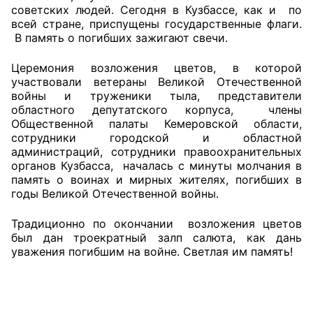
советских людей. Сегодня в Кузбассе, как и по
всей стране, приспущены государственные флаги.
Главная
В память о погибших зажигают свечи.
Общественные советы
Церемония возложения цветов, в которой
участвовали ветераны Великой Отечественной
Общественные советы при территориальных
войны и труженики тыла, представители
органах федеральных органов
областного депутатского корпуса, члены
Общественной палаты Кемеровской области,
исполнительной власти
сотрудники городской и областной
администраций, сотрудники правоохранительных
Общественные советы по проведению
органов Кузбасса, началась с минуты молчания в
независимой оценки качества условий
память о воинах и мирных жителях, погибших в
оказания услуг
годы Великой Отечественной войны.
О Палате
Традиционно по окончании возложения цветов
был дан троекратный залп салюта, как дань
уважения погибшим на войне. Светлая им память!
Структура Палаты
Комиссии
Экспертный совет ОП КО