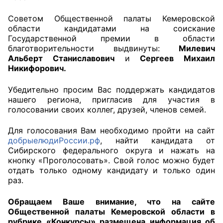
Советом Общественной палаты Кемеровской
Главная
области кандидатами на соискание
Государственной премии в области
Общественные советы
благотворительности выдвинуты:
Милевич
Альберт Станиславович
и
Сергеев Михаил
Общественные советы при территориальных
Никифорович.
органах федеральных органов
исполнительной власти
Убедительно просим Вас поддержать кандидатов
нашего региона, пригласив для участия в
голосовании своих коллег, друзей, членов семей.
Общественные советы по проведению
независимой оценки качества условий
Для голосования Вам необходимо пройти на сайт
оказания услуг
добрыелюдиРоссии.рф
, найти кандидата от
Сибирского федерального округа и нажать на
О Палате
кнопку «Проголосовать». Свой голос можно будет
отдать только одному кандидату и только один
Структура Палаты
раз.
Комиссии
Обращаем Ваше внимание, что на сайте
Общественной палаты Кемеровской области в
рубрике «Конкурсы» размещена информация об
Экспертный совет ОП КО