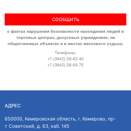
СООБЩИТЬ
о фактах нарушения безопасности нахождения людей в
торговых центрах, досуговых учреждениях, на
общественных объектах и в местах массового отдыха.
Телефоны:
+7 (3842) 58-82-40
+7 (3842) 58-69-75
АДРЕС
650000, Кемеровская область, г. Кемерово, пр-
т Советский, д. 63, каб. 145