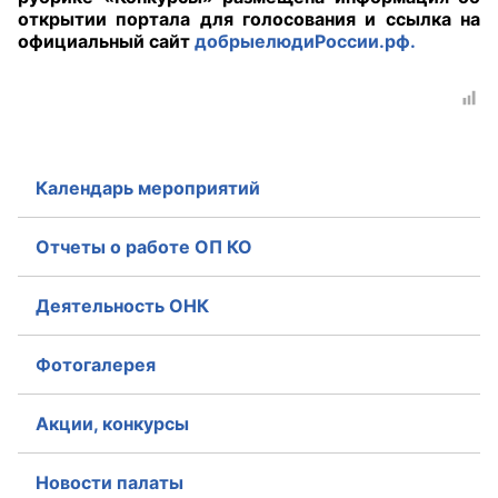
открытии портала для голосования и ссылка на
официальный сайт
добрыелюдиРоссии.рф.
Совет ОП КО
Общественный штаб
Члены ОП КО
Календарь мероприятий
Документы ОП КО
Регламент ОП КО
Отчеты о работе ОП КО
Кодекс этики ОП КО
Деятельность ОНК
Положения
Фотогалерея
Соглашения
Акции, конкурсы
Рекомендации
Новости палаты
Порядок работы ЦОН