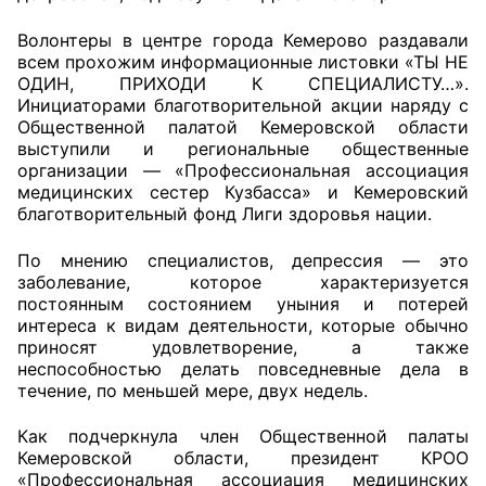
Волонтеры в центре города Кемерово раздавали
Главная
всем прохожим информационные листовки «ТЫ НЕ
ОДИН, ПРИХОДИ К СПЕЦИАЛИСТУ…».
Общественные советы
Инициаторами благотворительной акции наряду с
Общественной палатой Кемеровской области
Общественные советы при территориальных
выступили и региональные общественные
органах федеральных органов
организации — «Профессиональная ассоциация
медицинских сестер Кузбасса» и Кемеровский
исполнительной власти
благотворительный фонд Лиги здоровья нации.
Общественные советы по проведению
По мнению специалистов, депрессия — это
независимой оценки качества условий
заболевание, которое характеризуется
оказания услуг
постоянным состоянием уныния и потерей
интереса к видам деятельности, которые обычно
О Палате
приносят удовлетворение, а также
неспособностью делать повседневные дела в
течение, по меньшей мере, двух недель.
Структура Палаты
Как подчеркнула член Общественной палаты
Комиссии
Кемеровской области, президент КРОО
«Профессиональная ассоциация медицинских
Экспертный совет ОП КО