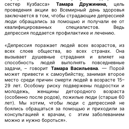
сестер Кузбасса»
Тамара Дружинина,
цель
проведения акции во Всемирный день здоровья
Совет ОП КО
заключается в том, чтобы страдающие депрессией
люди обращались за помощью и получали ее от
Общественный штаб
квалифицированных специалистов. Ведь
депрессия поддается профилактике и лечению.
Члены ОП КО
«Депрессия поражает людей всех возрастов, из
Документы ОП КО
всех слоев общества, во всех странах. Она
вызывает душевные страдания и влияет на
способность людей выполнять повседневные
Регламент ОП КО
задачи, – говорит
Тамара Васильевна
. — Порой
может привести к самоубийству, занимая второе
Кодекс этики ОП КО
место среди причин смерти людей в возрасте 15–
29 лет. Особому риску подвержены подростки и
Положения
молодежь, женщины детородного возраста
(особенно после родов), пожилые люди (старше 60
Соглашения
лет). Мы хотим, чтобы люди с депрессией не
боялись обращаться за помощью и приходили за
Рекомендации
консультацией к врачам, с этим заболеванием
можно и нужно бороться».
Порядок работы ЦОН