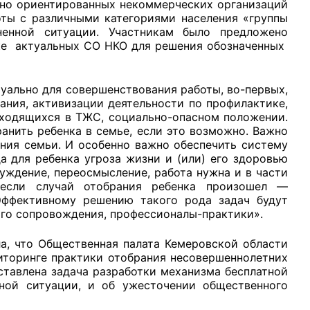
ьно ориентированных некоммерческих организаций
ты с различными категориями населения «группы
енной ситуации. Участникам было предложено
жке актуальных СО НКО для решения обозначенных
уально для совершенствования работы, во-первых,
ания, активизации деятельности по профилактике,
аходящихся в ТЖС, социально-опасном положении.
анить ребенка в семье, если это возможно. Важно
ния семьи. И особенно важно обеспечить систему
а для ребенка угроза жизни и (или) его здоровью
ждение, переосмысление, работа нужна и в части
 если случай отобрания ребенка произошел —
Эффективному решению такого рода задач будут
го сопровождения, профессионалы-практики».
а, что Общественная палата Кемеровской области
иторинге практики отобрания несовершеннолетних
тавлена задача разработки механизма бесплатной
ой ситуации, и об ужесточении общественного