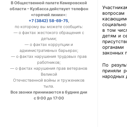
В Общественной палате Кемеровской
УСТАВ ГКУ “А
Участника
области – Кузбасса действует телефон
вопросам 
«горячей линии»:
касающим
Доходы руков
+7 (3842) 58-69-75
,
социально
по которому вы можете сообщить:
в том чис
— о фактах жестокого обращения с
детям и с
детьми;
присутств
— о фактах коррупции и
органами 
административных барьерах;
законных 
— о фактах нарушения трудовых прав
работников;
По резуль
— о фактах нарушения прав ветеранов
приняли р
Великой
народных 
Отечественной войны и тружеников
тыла.
Все звонки принимаются в будние дни
с 9:00 до 17:00