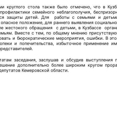
ППАРАТ ОП КО”
ми круглого стола также было отмечено, что в Куз
профилактики семейного неблагополучия, беспризор
ся защиты детей. Для работы с семьями и детьми
одителя за 2024 г.
 опасное положение, для раннего выявления социально
ле жестокого обращения с детьми, в Кузбассе орга
емьям. Вместе с тем, по общему мнению присутству
овать и бюрократические мероприятия, ошибки. В эт
опеки и попечительства, избыточное применение и
представителей.
татам заседания, заслушав и обсудив выступления 
ешение дополнительно более широким кругом прора
депутатов Кемеровской области.