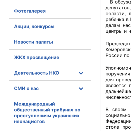
В обсужде
депутатов
Фотогалерея
Главная
области, 
ребенка в
Общественные с
делам нес
Акции, конкурсы
центры и 
Общественные
Новости палаты
Председат
исполнительн
Кемеровс
России по
ЖКХ просвещение
Общественные
оказания усл
Уполномоч
Деятельность НКО
поручения
О Палате
для прове
является 
СМИ о нас
Структура Пала
дальнейше
численнос
Комиссии
Международный
В своем 
общественный трибунал по
социально
преступлениям украинских
Экспертный с
Федерации
неонацистов
столе пр
Совет ОП КО