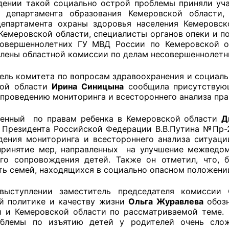
нии такой социально острой проблемы приняли уча
, департамента образования Кемеровской области
департамента охраны здоровья населения Кемеровс
 Кемеровской области, специалисты органов опеки и п
оветы
овершеннолетних ГУ МВД России по Кемеровской об
члены областной комиссии по делам несовершеннолетни
 советы при территориальных органах федеральных о
ель комитета по вопросам здравоохранения и социаль
ой власти
кой области
Ирина Синицына
сообщила присутствующ
 проведению мониторинга и всестороннего анализа пра
 советы по проведению независимой оценки качества
уг
енный по правам ребенка в Кемеровской области
Д
 Президента Российской Федерации В.В.Путина №Пр-21 
дения мониторинга и всестороннего анализа ситуаци
принятие мер, направленных на улучшение межведом
ты
го сопровождения детей. Также он отметил, что, 
ть семей, находящихся в социально опасном положении
выступлении заместитель председателя комиссии 
й политике и качеству жизни
Ольга Журавлева
обозн
овет ОП КО
 и Кемеровской области по рассматриваемой теме.
облемы по изъятию детей у родителей очень сло