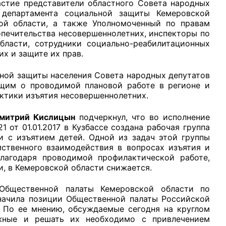
стие представители областного Совета народных
, департамента социальной защиты Кемеровской
кой области, а также Уполномоченный по правам
опечительства несовершеннолетних, инспекторы по
ласти, сотрудники социально-реабилитационных
х и защите их прав.
рганов
ной защиты населения Совета народных депутатов
им о проводимой плановой работе в регионе и
ктики изъятия несовершеннолетних.
 условий
митрий Кислицын
подчеркнул, что во исполнение
от 01.01.2017 в Кузбассе создана рабочая группа
и с изъятием детей. Одной из задач этой группы
ственного взаимодействия в вопросах изъятия и
благодаря проводимой профилактической работе,
, в Кемеровской области снижается.
Общественной палаты Кемеровской области по
ачила позиции Общественной палаты Российской
 По ее мнению, обсуждаемые сегодня на круглом
жные и решать их необходимо с привлечением