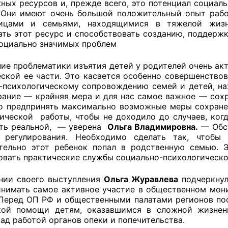
ных ресурсов и, прежде всего, это потенциал социал
 Они имеют очень большой положительный опыт рабо
й штаб
лицами и семьями, находящимися в тяжелой жизн
ать этот ресурс и способствовать созданию, поддер
социально значимых проблем
О
ие проблематики изъятия детей у родителей очень акт
еской ее части. Это касается особенно совершенствов
 КО
-психологическому сопровождению семей и детей, н
рание — крайняя мера и для нас самое важное — сохр
о предпринять максимально возможные меры сохране
 ОП КО
ической работы, чтобы не доходило до случаев, когд
ть реальной, — уверена
Ольга Владимировна.
— Обсу
о регулирования. Необходимо сделать так, чтобы
тельно этот ребенок попал в родственную семью. 
овать практические службы социально-психологическо
и
нии своего выступления
Ольга Журавлева
подчеркнул
инимать самое активное участие в общественном мон
оты ЦОН
 Перед ОП РФ и общественными палатами регионов пос
кой помощи детям, оказавшимся в сложной жизненн
ад работой органов опеки и попечительства.