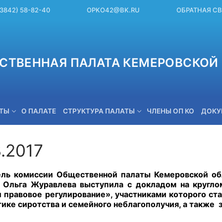
(3842) 58-82-40
OPKO42@BK.RU
ОБРАТНАЯ С
СТВЕННАЯ ПАЛАТА КЕМЕРОВСКОЙ 
ЕТЫ
О ПАЛАТЕ
СТРУКТУРА ПАЛАТЫ
ЧЛЕНЫ ОП КО
ДОКУ
.2017
OPKO42@BK.RU
ль комиссии Общественной палаты Кемеровской обл
 Ольга Журавлева выступила с докладом на кругл
и правовое регулирование», участниками которого ст
ике сиротства и семейного неблагополучия, а также 