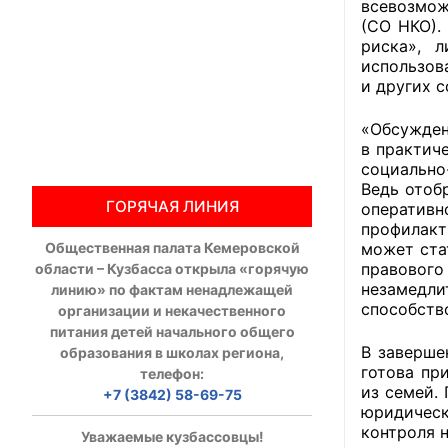
всевозмож
(СО НКО).
Общественны
риска», 
использов
Члены ОП КО
и других 
Документы ОП К
«Обсужден
в практич
Регламент ОП
социально
Ведь отоб
ГОРЯЧАЯ ЛИНИЯ
оперативн
Кодекс этики
профилакт
Общественная палата Кемеровской
может ста
Положения
правовог
области – Кузбасса открыла «горячую
незамедли
линию» по фактам ненадлежащей
Соглашения
способств
организации и некачественного
питания детей начального общего
Рекомендаци
В заверше
образования в школах региона,
готова пр
телефон:
Порядок раб
из семей.
+7 (3842) 58-69-75
юридичес
Аппарат ОП КО
контроля н
Уважаемые кузбассовцы!