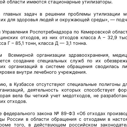
ой области имеются стационарные утилизаторы.
й штаб
 главных задач в решении проблемы утилизации м
 их для здоровья людей и окружающей среды», — под
 Управления Роспотребнадзора по Кемеровской области
О
инских отходов, из них отходов класса А – 32,9 тыс.
са Г – 85,1 тонн, класса Д — 3,1 тонна.
 КО
м Всемирной организации здравоохранения, медиц
 ОП КО
ется создание специальных служб по их обезврежи
их организаций в системе обращения сводилась ли
ировке внутри лечебного учреждения.
ию, в Кузбассе отсутствуют специальные полигоны д
ганизаций, деятельность которых способствует фо
торая вела бы четкий учет медотходов, не разработа
и
их отходов.
оты ЦОН
е федерального закона № 89-ФЗ «Об отходах производ
ы России в области обращения с отходами в насто
роме того, в действующем российском законодате