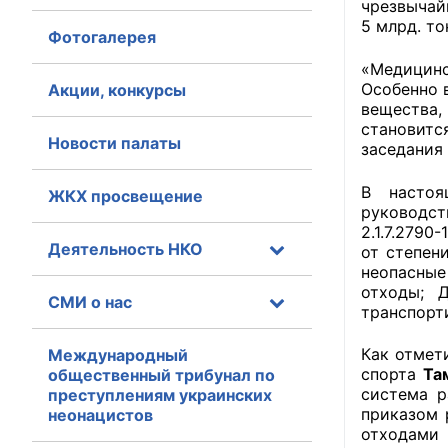
чрезвычай
5 млрд. то
Фотогалерея
Главная
«Медицинс
Общественные с
Особенно 
Акции, конкурсы
вещества,
Общественные
становитс
Новости палаты
заседания
исполнительн
В настоя
ЖКХ просвещение
Общественные
руководст
оказания усл
2.1.7.279
Деятельность НКО
от степен
О Палате
неопасные
отходы; 
СМИ о нас
Структура Пала
транспорт
Комиссии
Как отмет
Международный
спорта
Та
общественный трибунал по
система р
преступлениям украинских
Экспертный с
приказом 
неонацистов
отходами 
Совет ОП КО