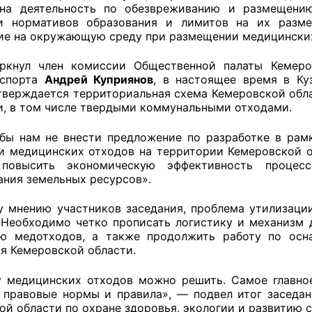
 на деятельность по обезвреживанию и размещению
ППАРАТ ОП КО”
и нормативов образования и лимитов на их разме
ие на окружающую среду при размещении медицинских
одителя за 2024 г.
ркнул член комиссии Общественной палаты Кемеро
 спорта
Андрей Куприянов
, в настоящее время в Ку
тверждается территориальная схема Кемеровской обла
и, в том числе твердыми коммунальными отходами.
ы нам не внести предложение по разработке в рам
и медицинских отходов на территории Кемеровской 
 повысить экономическую эффективность процес
ания земельных ресурсов».
 мнению участников заседания, проблема утилизаци
 Необходимо четко прописать логистику и механизм д
ию медотходов, а также продолжить работу по осн
я Кемеровской области.
 медицинских отходов можно решить. Самое главное
 правовые нормы и правила», — подвел итог заседа
ой области по охране здоровья, экологии и развитию 