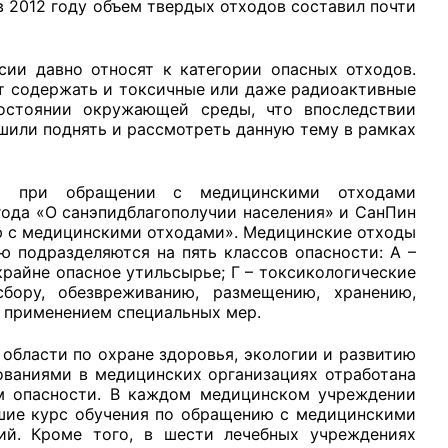
в 2012 году объем твердых отходов составил почти
сии давно относят к категории опасных отходов.
ут содержать и токсичные или даже радиоактивные
состоянии окружающей среды, что впоследствии
рганов
шили поднять и рассмотреть данную тему в рамках
ия при обращении с медицинскими отходами
 условий
ода «О санэпидблагополучии населения» и СанПин
ию с медицинскими отходами». Медицинские отходы
ю подразделяются на пять классов опасности: А –
крайне опасное утильсырье; Г – токсикологические
ору, обезвреживанию, размещению, хранению,
с применением специальных мер.
области по охране здоровья, экологии и развитию
ованиями в медицинских организациях отработана
ам опасности. В каждом медицинском учреждении
дшие курс обучения по обращению с медицинскими
ий. Кроме того, в шести лечебных учреждениях