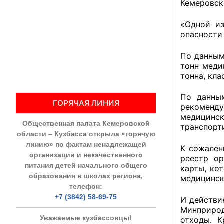
Кемеровск
Общественны
«Одной из
опасности
Члены ОП КО
По данным
Документы ОП К
тонн медиц
тонна, клас
Регламент ОП
По данны
ГОРЯЧАЯ ЛИНИЯ
Кодекс этики
рекоменду
медицинск
Общественная палата Кемеровской
Положения
транспорт
области – Кузбасса открыла «горячую
линию» по фактам ненадлежащей
К сожален
Соглашения
организации и некачественного
реестр ор
питания детей начального общего
карты, ко
Рекомендаци
образования в школах региона,
медицинск
телефон:
Порядок раб
+7 (3842) 58-69-75
И действи
Минприрод
Аппарат ОП КО
Уважаемые кузбассовцы!
отходы. К