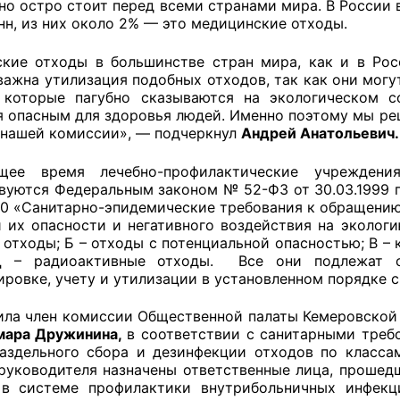
но остро стоит перед всеми странами мира. В России 
нн, из них около 2% — это медицинские отходы.
кие отходы в большинстве стран мира, как и в Рос
оветы
важна утилизация подобных отходов, так как они мог
 которые пагубно сказываются на экологическом 
 советы при территориальных органах федеральных о
я опасным для здоровья людей. Именно поэтому мы ре
 нашей комиссии», — подчеркнул
Андрей Анатольевич.
ой власти
щее время лечебно-профилактические учрежден
 советы по проведению независимой оценки качества
вуются Федеральным законом № 52-ФЗ от 30.03.1999 г
уг
0-10 «Санитарно-эпидемические требования к обращен
и их опасности и негативного воздействия на экологи
 отходы; Б – отходы с потенциальной опасностью; В – 
Д – радиоактивные отходы. Все они подлежат сб
ты
ировке, учету и утилизации в установленном порядке 
ила член комиссии Общественной палаты Кемеровской 
мара Дружинина,
в соответствии с санитарными треб
аздельного сбора и дезинфекции отходов по класс
овет ОП КО
руководителя назначены ответственные лица, проше
в системе профилактики внутрибольничных инфекц