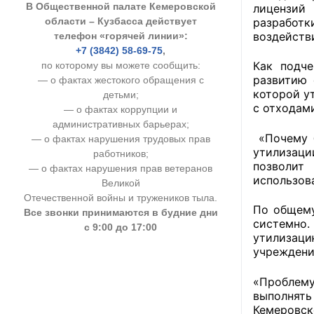
В Общественной палате Кемеровской
лицензий
УСТАВ ГКУ “А
разработк
области – Кузбасса действует
воздейств
телефон «горячей линии»:
Доходы руков
+7 (3842) 58-69-75
,
Как подче
по которому вы можете сообщить:
развитию
— о фактах жестокого обращения с
которой у
детьми;
с отходам
— о фактах коррупции и
административных барьерах;
«Почему б
— о фактах нарушения трудовых прав
утилизаци
работников;
позволит
— о фактах нарушения прав ветеранов
использов
Великой
Отечественной войны и тружеников тыла.
По общему
Все звонки принимаются в будние дни
системно.
с 9:00 до 17:00
утилизац
учреждени
«Проблему
выполнять
Кемеровск