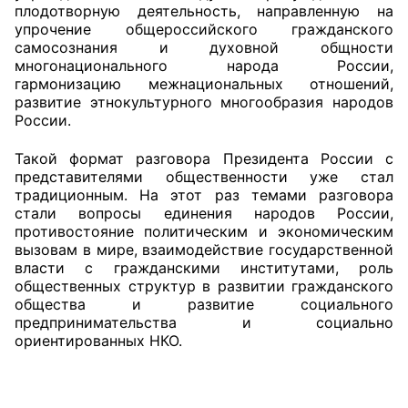
плодотворную деятельность, направленную на
упрочение общероссийского гражданского
Совет ОП КО
самосознания и духовной общности
многонационального народа России,
Общественный штаб
гармонизацию межнациональных отношений,
развитие этнокультурного многообразия народов
Члены ОП КО
России.
Документы ОП КО
Такой формат разговора Президента России с
представителями общественности уже стал
традиционным. На этот раз темами разговора
Регламент ОП КО
стали вопросы единения народов России,
противостояние политическим и экономическим
Кодекс этики ОП КО
вызовам в мире, взаимодействие государственной
власти с гражданскими институтами, роль
Положения
общественных структур в развитии гражданского
общества и развитие социального
Соглашения
предпринимательства и социально
ориентированных НКО.
Рекомендации
Порядок работы ЦОН