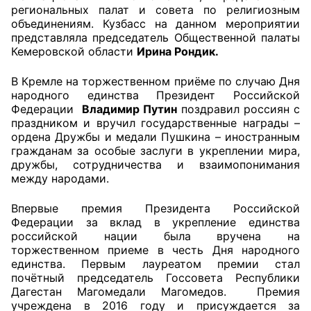
региональных палат и совета по религиозным
объединениям. Кузбасс на данном мероприятии
Главная
представляла председатель Общественной палаты
Кемеровской области
Ирина Рондик.
Общественные советы
В Кремле на торжественном приёме по случаю Дня
Общественные советы при территориальных
народного единства Президент Российской
органах федеральных органов
Федерации
Владимир Путин
поздравил россиян с
праздником и вручил государственные награды –
исполнительной власти
ордена Дружбы и медали Пушкина – иностранным
гражданам за особые заслуги в укреплении мира,
Общественные советы по проведению
дружбы, сотрудничества и взаимопонимания
независимой оценки качества условий
между народами.
оказания услуг
Впервые премия Президента Российской
О Палате
Федерации за вклад в укрепление единства
российской нации была вручена на
торжественном приеме в честь Дня народного
Структура Палаты
единства. Первым лауреатом премии стал
почётный председатель Госсовета Республики
Комиссии
Дагестан Магомедали Магомедов. Премия
учреждена в 2016 году и присуждается за
Экспертный совет ОП КО