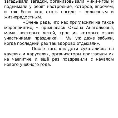
загадывали загадки, организовывали мини-игры и
поднимали у ребят настроение, которое, впрочем,
Совет ОП КО
и так было под стать погоде – солнечным и
жизнерадостным.
«Очень рада, что нас пригласили на такое
Общественный штаб
мероприятие, – призналась Оксана Анатольевна,
мама шестерых детей, трое из которых стали
Члены ОП КО
участниками праздника. – Мы уж даже забыли,
когда последний раз так здорово отдыхали».
Документы ОП КО
После того как дети «укатались» на
качелях и каруселях, организаторы пригласили их
Регламент ОП КО
на чаепитие и ещё раз поздравили с началом
нового учебного года.
Кодекс этики ОП КО
Положения
Соглашения
Рекомендации
Порядок работы ЦОН