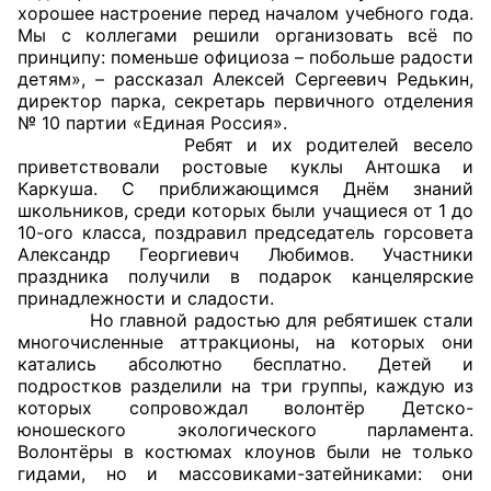
хорошее настроение перед началом учебного года.
Мы с коллегами решили организовать всё по
Главная
принципу: поменьше официоза – побольше радости
детям», – рассказал Алексей Сергеевич Редькин,
Общественные советы
директор парка, секретарь первичного отделения
№ 10 партии «Единая Россия».
Общественные советы при территориальных
Ребят и их родителей весело
приветствовали ростовые куклы Антошка и
органах федеральных органов
Каркуша. С приближающимся Днём знаний
исполнительной власти
школьников, среди которых были учащиеся от 1 до
10-ого класса, поздравил председатель горсовета
Общественные советы по проведению
Александр Георгиевич Любимов. Участники
независимой оценки качества условий
праздника получили в подарок канцелярские
принадлежности и сладости.
оказания услуг
Но главной радостью для ребятишек стали
многочисленные аттракционы, на которых они
О Палате
катались абсолютно бесплатно. Детей и
подростков разделили на три группы, каждую из
Структура Палаты
которых сопровождал волонтёр Детско-
юношеского экологического парламента.
Комиссии
Волонтёры в костюмах клоунов были не только
гидами, но и массовиками-затейниками: они
Экспертный совет ОП КО