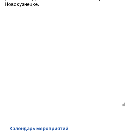
Новокузнецке.
Главная
Общественные советы
Общественные советы при территориальных
органах федеральных органов
исполнительной власти
Общественные советы по проведению
независимой оценки качества условий
оказания услуг
О Палате
Структура Палаты
Комиссии
Календарь мероприятий
Экспертный совет ОП КО