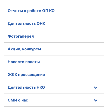
Совет ОП КО
Отчеты о работе ОП КО
Общественный штаб
Деятельность ОНК
Члены ОП КО
Фотогалерея
Документы ОП КО
Акции, конкурсы
Регламент ОП КО
Новости палаты
Кодекс этики ОП КО
Положения
ЖКХ просвещение
Соглашения
Деятельность НКО
Рекомендации
СМИ о нас
Порядок работы ЦОН