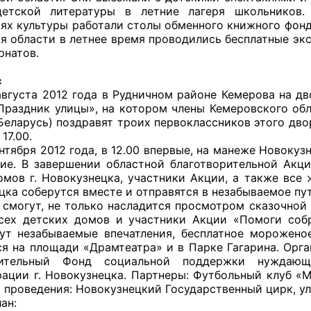
детской литературы в летние лагеря школьников.
ях культуры работали столы обменного книжного фонд
я области в летнее время проводились бесплатные эк
рнатов.
с
а 2012 года в Рудничном районе Кемерова на двор
Праздник улицы», на котором члены Кемеровского об
 Беларусь) поздравят троих первоклассников этого дв
17.00.
я 2012 года, в 12.00 впервые, на манеже Новокузн
ие. В завершении областной благотворительной Акци
омов г. Новокузнецка, участники Акции, а также все
цка соберутся вместе и отправятся в незабываемое пу
а смогут, не только насладится просмотром сказочной
сех детских домов и участники Акции «Помоги собр
ут незабываемые впечатления, бесплатное морожено
ся на площади «Драмтеатра» и в Парке Гагарина. Орг
рительный Фонд социальной поддержки нужда
ации г. Новокузнецка. Партнеры: Футбольный клуб «М
 проведения: Новокузнецкий Государственный цирк, ул.
ан: