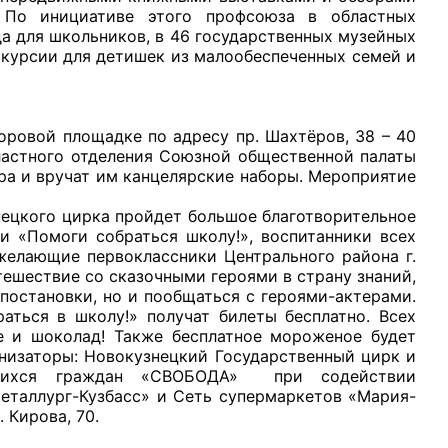
 По инициативе этого профсоюза в областных
а для школьников, в 46 государственных музейных
скурсии для детишек из малообеспеченных семей и
овой площадке по адресу пр. Шахтёров, 38 – 40
ластного отделения Союзной общественной палаты
ора и вручат им канцелярские наборы. Мероприятие
ецкого цирка пройдет большое благотворительное
и «Помоги собраться школу!», воспитанники всех
 желающие первоклассники Центрального района г.
тешествие со сказочными героями в страну знаний,
 постановки, но и пообщаться с героями-актерами.
аться в школу!» получат билеты бесплатно. Всех
е и шоколад! Также бесплатное мороженое будет
анизаторы: Новокузнецкий Государственный цирк и
ющихся граждан «СВОБОДА» при содействии
еталлург-Кузбасс» и Сеть супермаркетов «Мария-
 Кирова, 70.