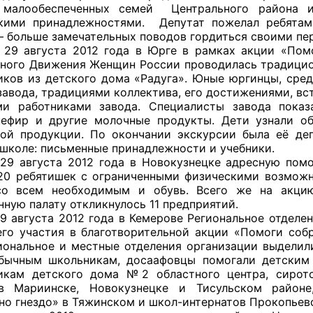
 малообеспеченных семей Центрального района 
кими принадлежностями. Депутат пожелал ребятам
– больше замечательных поводов гордиться своими пе
та 2012 года в Юрге в рамках акции «Помоги с
ного Движения Женщин России проводилась традицио
иков из детского дома «Радуга». Юные юргинцы, сред
завода, традициями коллектива, его достижениями, вс
и работниками завода. Специалисты завода показ
кефир и другие молочные продукты. Дети узнали о
ой продукции. По окончании экскурсии была её дег
 школе: письменные принадлежности и учебники.
та 2012 года в Новокузнецке адресную помощь 
20 ребятишек с ограниченными физическими возможн
со всем необходимым и обувь. Всего же на акцию
ную палату откликнулось 11 предприятий.
та 2012 года в Кемерове Региональное отделение
его участия в благотворительной акции «Помоги собр
иональное и местные отделения организации выделили
ычным школьникам, досаафовцы помогали детским 
икам детского дома №2 областного центра, сирот
в Мариинске, Новокузнецке и Тисульском районе
но гнездо» в Тяжинском и школ-интернатов Прокопьевс