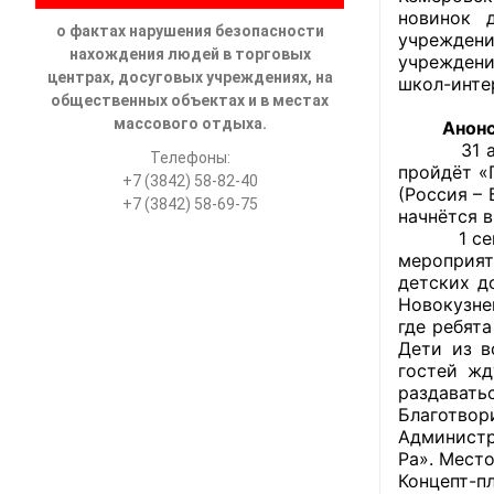
новинок 
о фактах нарушения безопасности
учреждени
нахождения людей в торговых
учреждени
центрах, досуговых учреждениях, на
школ-инте
общественных объектах и в местах
массового отдыха.
Анон
31 август
Телефоны:
пройдёт «
+7 (3842) 58-82-40
(Россия –
+7 (3842) 58-69-75
начнётся в 
1 сентябр
мероприят
детских д
Новокузне
где ребят
Дети из в
гостей жд
раздавать
Благотво
Администр
Ра». Место
Концепт-пл