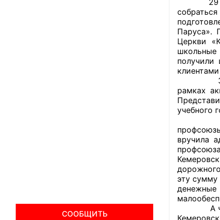
29 август
собратьс
подготов
Паруса». 
Церкви «
школьные 
получили 
клиентами 
30 авгус
рамках ак
Представи
учебного 
На этой 
профсоюзы
вручила а
профсоюза
Кемеровс
дорожного
эту сумму
денежные 
малообесп
А члены п
СООБЩИТЬ
Кемеровск