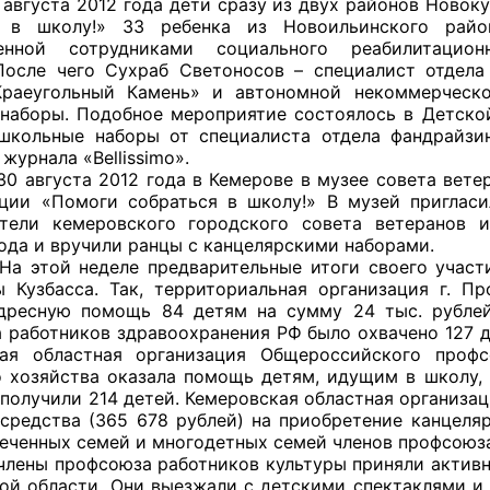
а 2012 года дети сразу из двух районов Новокузн
я в школу!» 33 ребенка из Новоильинского райо
ленной сотрудниками социального реабилитацио
После чего Сухраб Светоносов – специалист отдел
Краеугольный Камень» и автономной некоммерческо
наборы. Подобное мероприятие состоялось в Детской 
школьные наборы от специалиста отдела фандрайз
журнала «Bellissimo».
та 2012 года в Кемерове в музее совета ветеран
ции «Помоги собраться в школу!» В музей приглас
тели кемеровского городского совета ветеранов 
года и вручили ранцы с канцелярскими наборами.
неделе предварительные итоги своего участия в
 Кузбасса. Так, территориальная организация г. П
дресную помощь 84 детям на сумму 24 тыс. рубле
 работников здравоохранения РФ было охвачено 127 де
кая областная организация Общероссийского профс
 хозяйства оказала помощь детям, идущим в школу, 
 получили 214 детей. Кемеровская областная организ
средства (365 678 рублей) на приобретение канцеля
еченных семей и многодетных семей членов профсоюза
рофсоюза работников культуры приняли активное 
ой области. Они выезжали с детскими спектаклями 