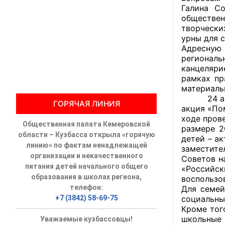
Галина Со
обществен
Общественны
творчески
урны для 
Члены ОП КО
Адресную
региональ
Документы ОП К
канцеляри
рамках пр
Регламент ОП
материаль
24 август
ГОРЯЧАЯ ЛИНИЯ
Кодекс этики
акция «По
ходе пров
Общественная палата Кемеровской
Положения
размере 2
области – Кузбасса открыла «горячую
детей – а
линию» по фактам ненадлежащей
заместите
Соглашения
организации и некачественного
Советов н
питания детей начального общего
«Российс
Рекомендаци
образования в школах региона,
воспользо
телефон:
Для семей
Порядок раб
+7 (3842) 58-69-75
социальны
Кроме тог
Аппарат ОП КО
школьные 
Уважаемые кузбассовцы!