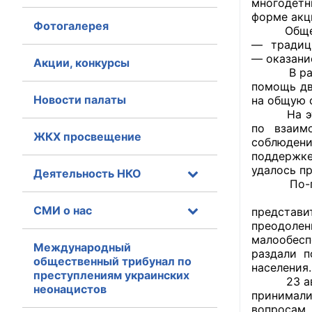
многодетн
форме акц
Фотогалерея
Главная
Обществен
— традиц
— оказани
Общественные с
Акции, конкурсы
В рамках 
помощь дв
Общественные
Новости палаты
на общую 
исполнительн
На этой н
по взаим
ЖКХ просвещение
Общественные
соблюден
оказания усл
поддержк
удалось п
Деятельность НКО
По-прежне
О Палате
23 авгус
СМИ о нас
представи
Структура Пала
преодолен
малообесп
Комиссии
Международный
раздали п
общественный трибунал по
населения.
преступлениям украинских
Экспертный с
23 август
неонацистов
принимали
Совет ОП КО
вопросам 