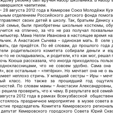
завершился чаепитием.
вгуста 2012 года в Кемерове Союз Молодёжи Кузба
льным отделением Российского детского фонда помога
тправляют своих детей в школу. Так, братьям Денису
ой семье, были приобретены школьные костюмы, обу
чится на отлично, за что не раз получал похвальн
омпьютер. Мама Нелли Ивановна в настоящее время нах
льчик. А Анастасия Сычева – одинокая мать. В селе 
вать, где придётся. По её словам, до прошлого года 
тели родительского комитета собирали деньги и ез
к-то не складывались, и родители, кто как мог, реша
очь Ксюша рассказала, что иногда приходилось польз
одноклассницами, что не совсем удобно. Сама она
й», все остальные – «пятёрки». Но мечтает она не о 
умеет неплохо стричь. У младшей сестры – Иры – меч
тый класс. Но также за прошедший год ощутила
ностей. По словам мамы – Анастасии Александровны, 
 решила проверить, что к чему. В результате всё семе
а 2012 года в рамках Всекузбасской общественной
остоялось праздничное мероприятие в музее совета в
астие председатель Комитета Кемеровского региона
депутат Кемеровского городского Совета Юрий Скв