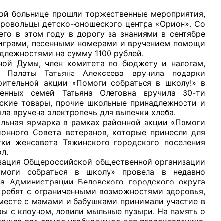
 больнице прошли торжественные мероприятия,
бровольцы детско-юношеского центра «Орион». Со
го в этом году в дорогу за знаниями в сентябре
с играми, песенными номерами и вручением помощи
длежностями на сумму 1100 рублей.
Думы, член комитета по бюджету и налогам,
й Палаты Татьяна Алексеева вручила подарки
рительной акции «Помоги собраться в школу!» в
енных семей Татьяна Олеговна вручила 30-ти
рские товары, прочие школьные принадлежности и
ла вручена электропечь для выпечки хлеба.
ая ярмарка в рамках районной акции «Помоги
йонного Совета ветеранов, которые принесли для
тки женсовета Тяжинского городского поселения
л.
ация Общероссийской общественной организации
омоги собраться в школу» провела в недавно
а Администрации Беловского городского округа
 ребят с ограниченными возможностями здоровья,
вместе с мамами и бабушками принимали участие в
ры с клоуном, ловили мыльные пузыри. На память о
вошло все самое необходимое для первоклассника.