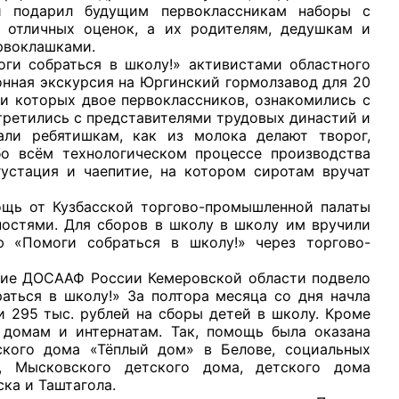
и подарил будущим первоклассникам наборы с
 отличных оценок, а их родителям, дедушкам и
рвоклашками.
обраться в школу!» активистами областного
нная экскурсия на Юргинский гормолзавод для 20
и которых двое первоклассников, ознакомились с
третились с представителями трудовых династий и
али ребятишкам, как из молока делают творог,
бо всём технологическом процессе производства
устация и чаепитие, на котором сиротам вручат
от Кузбасской торгово-промышленной палаты
остями. Для сборов в школу в школу им вручили
 «Помоги собраться в школу!» через торгово-
 ДОСААФ России Кемеровской области подвело
аться в школу!» За полтора месяца со дня начла
 295 тыс. рублей на сборы детей в школу. Кроме
домам и интернатам. Так, помощь была оказана
ского дома «Тёплый дом» в Белове, социальных
, Мысковского детского дома, детского дома
ка и Таштагола.