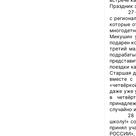
Праздник 
27 – 28 а
с региона
которые о
многодетн
Микушин у
подарен к
третий ма
подрабаты
представи
поездки ка
Старшая д
вместе с 
«четвёрко
даже уже 
в четвёр
принадлеж
случайно и
28 август
школу!» с
принял уч
РОССИИ», 