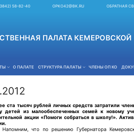
(3842) 58-82-40
OPKO42@BK.RU
ОБРАТНАЯ С
СТВЕННАЯ ПАЛАТА КЕМЕРОВСКОЙ 
ЕТЫ
О ПАЛАТЕ
СТРУКТУРА ПАЛАТЫ
ЧЛЕНЫ ОП КО
ДОКУ
.2012
OPKO42@BK.RU
а тысяч рублей личных средств затратили члены 
ку детей из малообеспеченных семей к новому уч
ительной акции «Помоги собраться в школу!». Акти
ии.
, что по решению Губернатора Кемеровской о