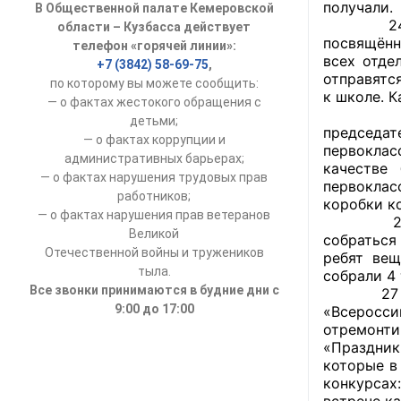
получали.
В Общественной палате Кемеровской
УСТАВ ГКУ “А
24 авгус
области – Кузбасса действует
посвящённ
телефон «горячей линии»:
Доходы руков
всех отде
+7 (3842) 58-69-75
,
отправятс
по которому вы можете сообщить:
к школе. 
— о фактах жестокого обращения с
24 авгус
детьми;
председа
— о фактах коррупции и
первоклас
административных барьерах;
качестве
— о фактах нарушения трудовых прав
первоклас
работников;
коробки к
— о фактах нарушения прав ветеранов
24 авгус
Великой
собраться
Отечественной войны и тружеников
ребят вещ
тыла.
собрали 4 
Все звонки принимаются в будние дни с
27 август
9:00 до 17:00
«Всеросс
отремонти
«Праздник
которые в
конкурсах
встрече к