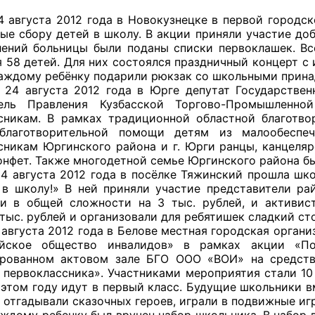
ППАРАТ ОП КО”
та 2012 года в Новокузнецке в первой городской
ые сбору детей в школу. В акции приняли участие до
одителя за 2024 г.
лений больницы были поданы списки первоклашек. Все
я 58 детей. Для них состоялся праздничный концерт 
Каждому ребёнку подарили рюкзак со школьными прина
та 2012 года в Юрге депутат Государственной 
тель Правления Кузбасской Торгово-Промышленно
сникам. В рамках традиционной областной благотво
 благотворительной помощи детям из малообеспеч
сникам Юргинского района и г. Юрги ранцы, канцеля
онфет. Также многодетной семье Юргинского района бы
та 2012 года в посёлке Тяжинский прошла школьн
 в школу!» В ней приняли участие представители ра
и в общей сложности на 3 тыс. рублей, и активис
тыс. рублей и организовали для ребятишек сладкий сто
а 2012 года в Белове местная городская организ
ийское общество инвалидов» в рамках акции «П
рованном актовом зале БГО ООО «ВОИ» на средств
 первоклассника». Участниками мероприятия стали 10
 этом году идут в первый класс. Будущие школьники 
: отгадывали сказочных героев, играли в подвижные иг
аждому ребенку был вручен набор школьника. В набор 