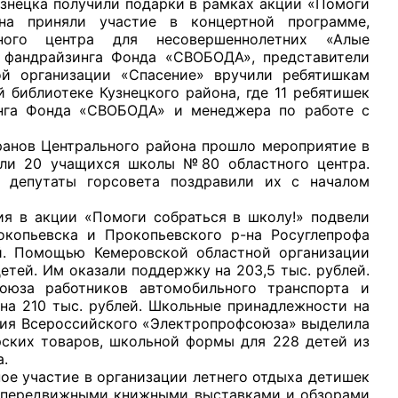
ецка получили подарки в рамках акции «Помоги
на приняли участие в концертной программе,
нного центра для несовершеннолетних «Алые
а фандрайзинга Фонда «СВОБОДА», представители
й организации «Спасение» вручили ребятишкам
библиотеке Кузнецкого района, где 11 ребятишек
инга Фонда «СВОБОДА» и менеджера по работе с
ов Центрального района прошло мероприятие в
или 20 учащихся школы №80 областного центра.
и депутаты горсовета поздравили их с началом
 акции «Помоги собраться в школу!» подвели
рокопьевска и Прокопьевского р-на Росуглепрофа
й. Помощью Кемеровской областной организации
тей. Им оказали поддержку на 203,5 тыс. рублей.
оюза работников автомобильного транспорта и
на 210 тыс. рублей. Школьные принадлежности на
ация Всероссийского «Электропрофсоюза» выделила
рских товаров, школьной формы для 228 детей из
.
участие в организации летнего отдыха детишек
и передвижными книжными выставками и обзорами