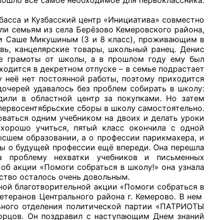
сса и Кузбасский центр «Инициатива» совместно
ли семьям из села Берёзово Кемеровского района,
 и Саше Микушиным (3 и 8 класс), проживающим в
вь, канцелярские товары, школьный ранец. Денис
ые грамоты от школы, а в прошлом году ему был
одится в декретном отпуске – в семье подрастает
у неё нет постоянной работы, поэтому приходится
дочерей удавалось без проблем собирать в школу:
дили в областной центр за покупками. Но затем
л первосентябрьские сборы в школу самостоятельно.
оваться одним учебником на двоих и делать уроки
 хорошо учиться, пятый класс окончила с одной
высшем образовании, а о профессии парикмахера, и
ты о будущей профессии ещё впереди. Она перешла
 проблему нехватки учебников и письменных
об акции «Помоги собраться в школу!» она узнала
йство осталось очень довольным.
 благотворительной акции «Помоги собраться в
етеранов Центрального района г. Кемерово. В нем
льного отделения политической партии «ПАТРИОТЫ
орцов. Он поздравил с наступающим Днем знаний