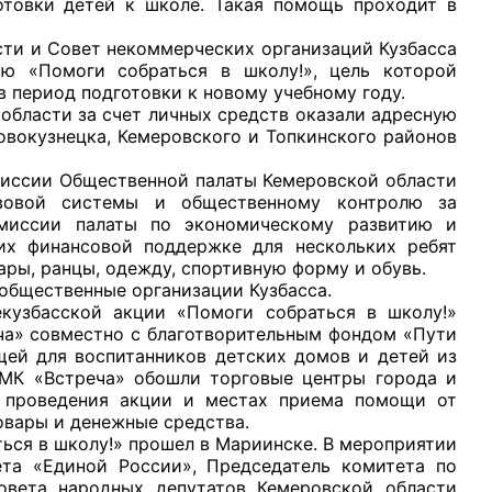
товки детей к школе. Такая помощь проходит в
 и Совет некоммерческих организаций Кузбасса
ю «Помоги собраться в школу!», цель которой
 период подготовки к новому учебному году.
асти за счет личных средств оказали адресную
овокузнецка, Кемеровского и Топкинского районов
рганов
ссии Общественной палаты Кемеровской области
авовой системы и общественному контролю за
 условий
иссии палаты по экономическому развитию и
 их финансовой поддержке для нескольких ребят
ры, ранцы, одежду, спортивную форму и обувь.
щественные организации Кузбасса.
асской акции «Помоги собраться в школу!»
ча» совместно с благотворительным фондом «Пути
щей для воспитанников детских домов и детей из
ПМК «Встреча» обошли торговые центры города и
е проведения акции и местах приема помощи от
товары и денежные средства.
ся в школу!» прошел в Мариинске. В мероприятии
ета «Единой России», Председатель комитета по
овета народных депутатов Кемеровской области