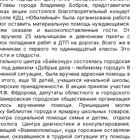
 Главы города Владимир Бобров, представители
мках акции состоялся благотворительный концерт
холле КДЦ «Юбилейный» была организована работа
 мог оставить материальную помощь нуждающимся.
ям оказали и высокопоставленные гости. От
а вручила 25 мальчишкам и девчонкам пакеты с
к попадания ребят в ДТП на дорогах. Всего же в
ченикам с первого по одиннадцатый классы. Это
сти и сладости.
ельного центра «Байконур» состоялась городская
 под девизом «Добрые дела – любимому городу!» В
ненной ситуации, была вручена адресная помощь в
этого, еще 18 детей, учащихся начальной школы,
лярские принадлежности. В акции приняли участие
.Ф. Фёдорова, депутаты областного и городского
Кемеровская городская общественная организация
илось вручением помощи. Пришедшие могли
вку библиотек города и ярмарку школьных товаров.
Центра социальной помощи семье и детям, отдела
ихолога Центра диагностики и консультирования.
 вещей «Взаимопомощь», куда горожане оставляли
мьи, оказавшиеся в трудной ситуации эту помощь