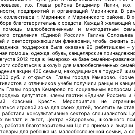
ловьева, и.о. Главы района Владимир Лапин, и.о.
ности, предприятий и организаций Мариинска. В ра
й штаб
х коллективов г. Мариинск и Мариинского района. В 
сбора благотворительных средств. Каждый желающий
 помощь малообеспеченным и многодетным семь
ного отделения «Единой России» Галина Соловьев
О
ей и светоотражающими фликерами, чтобы снизить рис
аздника поддержка была оказана 90 ребятишкам – у
 КО
ная помощь, одежда, обувь, канцелярские принадлежно
а 2012 года в Кемерово на базе семейно-развлекат
 ОП КО
моги собраться в школу!» для малообеспеченных семей
едения акции 420 семьям, находящимся в трудной жиз
000 руб. и открытка Главы города Кемерово. Кроме 
ктивистов и отличников учебы получили ранцы и канце
ль Главы города Кемерово по социальным вопросам И
ародных депутатов, члены партии «Единая Россия» и 
кий Красный Крест». Мероприятие не огранич
и
ваться игровой зона для своих детей, посетить выста
 работали консультативные сектора специалистов: 
оты ЦОН
х выплат и льгот, Центра «Здоровье», школьного пс
о, работал благотворительный Центр приема и выдачи
товары для ребенка из малообеспеченной семьи, а се