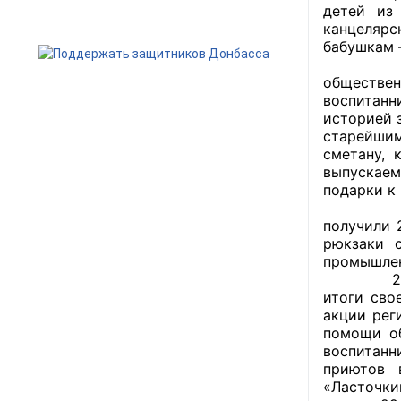
детей из
канцелярс
бабушкам 
29 авгус
обществен
воспитанн
историей 
старейшим
сметану, 
выпускаем
подарки к
29 авгус
получили 
рюкзаки 
промышлен
29 авгус
итоги сво
акции рег
помощи об
воспитанн
приютов 
«Ласточки