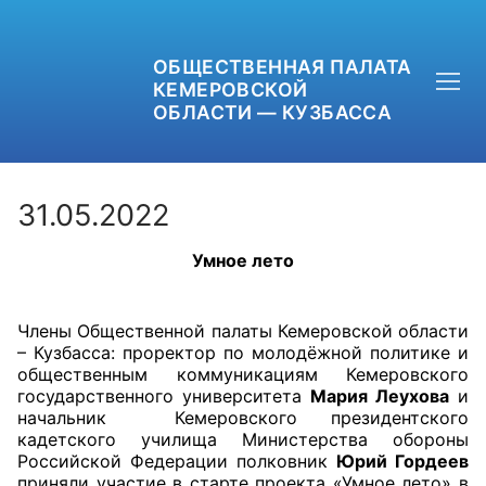
ОБЩЕСТВЕННАЯ ПАЛАТА
КЕМЕРОВСКОЙ
ОБЛАСТИ — КУЗБАССА
31.05.2022
Умное лето
+7 (3842) 58-82-40
OPKO42@BK.RU
Члены Общественной палаты Кемеровской области
– Кузбасса: проректор по молодёжной политике и
ОБРАТНАЯ СВЯЗЬ
общественным коммуникациям Кемеровского
государственного университета
Мария Леухова
и
начальник Кемеровского президентского
кадетского училища Министерства обороны
Российской Федерации полковник
Юрий Гордеев
приняли участие в старте проекта «Умное лето» в