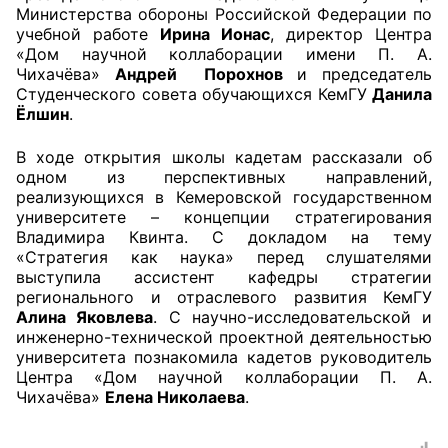
Министерства обороны Российской Федерации по
учебной работе
Ирина Ионас
, директор Центра
Совет ОП КО
«Дом научной коллаборации имени П. А.
Чихачёва»
Андрей Порохнов
и председатель
Общественный штаб
Студенческого совета обучающихся КемГУ
Данила
Ёлшин
.
Члены ОП КО
В ходе открытия школы кадетам рассказали об
Документы ОП КО
одном из перспективных направлений,
реализующихся в Кемеровской государственном
университете – концепции стратегирования
Регламент ОП КО
Владимира Квинта. С докладом на тему
«Стратегия как наука» перед слушателями
Кодекс этики ОП КО
выступила ассистент кафедры стратегии
регионального и отраслевого развития КемГУ
Положения
Алина Яковлева
. С научно-исследовательской и
инженерно-технической проектной деятельностью
Соглашения
университета познакомила кадетов руководитель
Центра «Дом научной коллаборации П. А.
Рекомендации
Чихачёва»
Елена Николаева
.
Порядок работы ЦОН