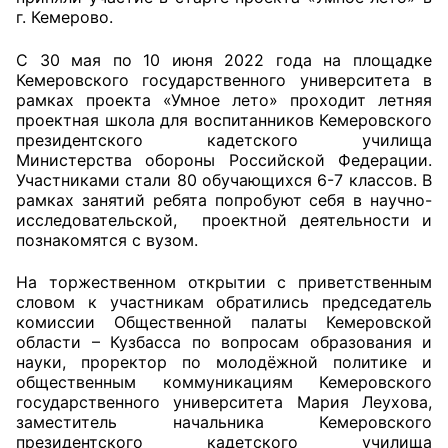
г. Кемерово.
Главная
С 30 мая по 10 июня 2022 года на площадке
Кемеровского государственного университета в
Общественные советы
рамках проекта «Умное лето» проходит летняя
проектная школа для воспитанников Кемеровского
Общественные советы при территориальных
президентского кадетского училища
органах федеральных органов
Министерства обороны Российской Федерации.
исполнительной власти
Участниками стали 80 обучающихся 6-7 классов. В
рамках занятий ребята попробуют себя в научно-
исследовательской, проектной деятельности и
Общественные советы по проведению
познакомятся с вузом.
независимой оценки качества условий
оказания услуг
На торжественном открытии с приветственным
словом к участникам обратились председатель
О Палате
комиссии Общественной палаты Кемеровской
области – Кузбасса по вопросам образования и
Структура Палаты
науки, проректор по молодёжной политике и
общественным коммуникациям Кемеровского
государственного университета Мария Леухова,
Комиссии
заместитель начальника Кемеровского
президентского кадетского училища
Экспертный совет ОП КО