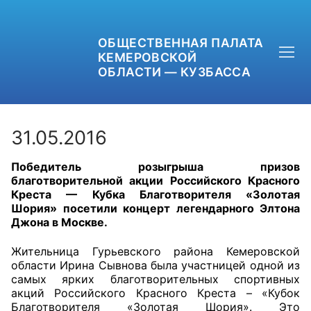
ОБЩЕСТВЕННАЯ ПАЛАТА
КЕМЕРОВСКОЙ
ОБЛАСТИ — КУЗБАССА
31.05.2016
Победитель розыгрыша призов
+7 (3842) 58-82-40
благотворительной акции Российского Красного
Креста — Кубка Благотворителя «Золотая
OPKO42@BK.RU
Шория» посетили концерт легендарного Элтона
Джона в Москве.
ОБРАТНАЯ СВЯЗЬ
Жительница Гурьевского района Кемеровской
области Ирина Сывнова была участницей одной из
самых ярких благотворительных спортивных
акций Российского Красного Креста – «Кубок
Благотворителя «Золотая Шория». Это