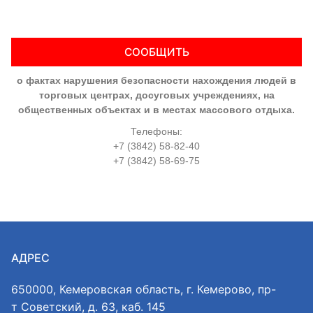
СООБЩИТЬ
о фактах нарушения безопасности нахождения людей в
торговых центрах, досуговых учреждениях, на
общественных объектах и в местах массового отдыха.
Телефоны:
+7 (3842) 58-82-40
+7 (3842) 58-69-75
АДРЕС
650000, Кемеровская область, г. Кемерово, пр-
т Советский, д. 63, каб. 145