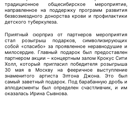
традиционное общесибирское мероприятие,
направленное на поддержку программ развития
Главная
безвозмездного донорства крови и профилактики
детского туберкулеза.
Общественные советы
Приятный сюрприз от партнеров мероприятия
Общественные советы при территориальных
стал розыгрыш подарков, символизирующих
органах федеральных органов
собой «спасибо» за проявленное неравнодушие и
милосердие. Главный подарок был предоставлен
исполнительной власти
партнером акции – концертным залом Крокус Сити
Холл, который пригласил победителя розыгрыша
Общественные советы по проведению
30 мая в Москву на фееричное выступление
независимой оценки качества условий
знаменитого артиста Элтона Джона. Это был
оказания услуг
самый заветный подарок. Под барабанную дробь и
аплодисменты был определен счастливчик, и им
О Палате
оказалась Ирина Сывнова.
Структура Палаты
Комиссии
Экспертный совет ОП КО