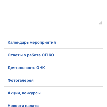
Совет ОП КО
Общественный штаб
Члены ОП КО
Документы ОП КО
Календарь мероприятий
Регламент ОП КО
Отчеты о работе ОП КО
Кодекс этики ОП КО
Деятельность ОНК
Положения
Фотогалерея
Соглашения
Акции, конкурсы
Рекомендации
Порядок работы ЦОН
Новости палаты