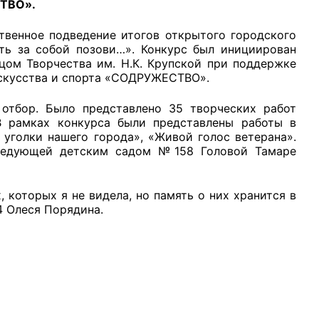
СТВО».
твенное подведение итогов открытого городского
ть за собой позови…». Конкурс был инициирован
цом Творчества им. Н.К. Крупской при поддержке
искусства и спорта «СОДРУЖЕСТВО».
рганов
 отбор. Было представлено 35 творческих работ
В рамках конкурса были представлены работы в
уголки нашего города», «Живой голос ветерана».
 условий
ведующей детским садом №158 Головой Тамаре
 которых я не видела, но память о них хранится в
4 Олеся Порядина.