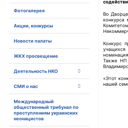
содействи
Фотогалерея
Главная
Во Дворце
конкурса 
Общественные с
Комитетом
Акции, конкурсы
Некоммерч
Общественные
Новости палаты
Конкурс п
исполнительн
учащихся 
номинация
ЖКХ просвещение
Общественные
Также НП
оказания усл
Владимиро
Деятельность НКО
О Палате
«Этот кон
нашей сем
СМИ о нас
Структура Пала
Комиссии
Международный
общественный трибунал по
преступлениям украинских
Экспертный с
неонацистов
Совет ОП КО