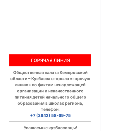
Общественны
Члены ОП КО
Документы ОП К
Регламент ОП
ГОРЯЧАЯ ЛИНИЯ
Кодекс этики
Общественная палата Кемеровской
Положения
области – Кузбасса открыла «горячую
линию» по фактам ненадлежащей
Соглашения
организации и некачественного
питания детей начального общего
Рекомендаци
образования в школах региона,
телефон:
Порядок раб
+7 (3842) 58-69-75
Аппарат ОП КО
Уважаемые кузбассовцы!