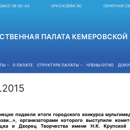
(3842) 58-82-40
OPKO42@BK.RU
ОБРАТНАЯ С
СТВЕННАЯ ПАЛАТА КЕМЕРОВСКОЙ 
ЕТЫ
О ПАЛАТЕ
СТРУКТУРА ПАЛАТЫ
ЧЛЕНЫ ОП КО
ДОКУ
.2015
OPKO42@BK.RU
нецке подвели итоги городского конкурса мультим
зови…», организаторами которого выступили комит
ецка и Дворец Творчества имени Н.К. Крупской