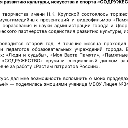
я развитию культуры, искусства и спорта «СОДРУЖЕ
 творчества имени Н.К. Крупской состоялось торжес
мультимедийных презентаций и видеофильмов «Памя
оветы
 образования и науки администрации города и Двор
еского партнерства содействия развитию культуры, 
 советы при территориальных органах федеральных о
роводится второй год. В течение месяца проходил
ой власти
и педагогов образовательных учреждений города. 
х: «Люди и судьбы», «Моя Вахта Памяти», «Памятные 
 советы по проведению независимой оценки качества
 «СОДРУЖЕСТВО» вручили специальный диплом за
уг
вне за работу «Растим патриотов России».
курс дал мне возможность вспомнить о моих прадедах,
ье!» — поделилась эмоциями ученица МБОУ Лицея №3
ты
овет ОП КО