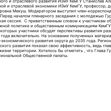
ного и отраслевого развития ИЭиУ КемГУ Станислав А
ной и отраслевой экономики ИЭиУ КемГУ, профессор, д
оровна Мекуш. Модератором выступил член-корреспонд
 Перед началом пленарного заседания с молодежью Гу
кая сессия. С приветственным словом к участникам об
оветы
жной политике и общественным коммуникациям КемГУ 
 которых участники обсудят перспективы развития раз
 советы при территориальных органах федеральных о
 года включительно. На основании полученных материа
ой власти
-экономического развития округа до 2035 года. Реги
ского развития показал свою эффективность, ведь гл
 советы по проведению независимой оценки качества
изни территории. Хотелось бы отметить , что Глава Г
уг
гиональной Общественной палаты.
ты
овет ОП КО