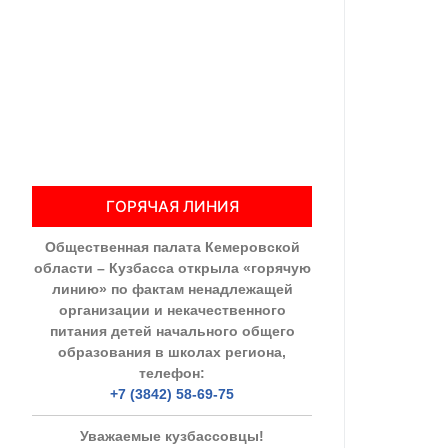
Общественны
Члены ОП КО
Документы ОП К
Регламент ОП
ГОРЯЧАЯ ЛИНИЯ
Кодекс этики
Общественная палата Кемеровской
Положения
области – Кузбасса открыла «горячую
линию» по фактам ненадлежащей
Соглашения
организации и некачественного
питания детей начального общего
Рекомендаци
образования в школах региона,
телефон:
Порядок раб
+7 (3842) 58-69-75
Аппарат ОП КО
Уважаемые кузбассовцы!