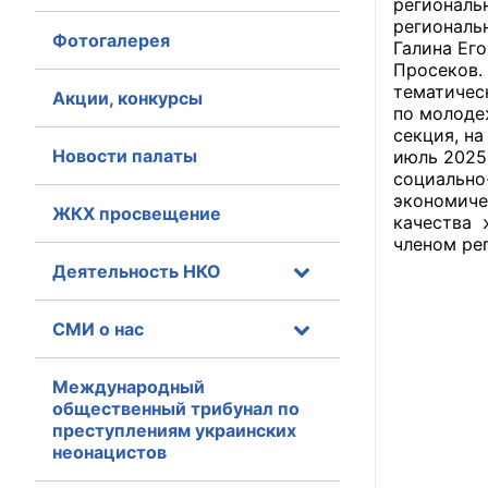
региональ
региональ
Фотогалерея
Главная
Галина Ег
Просеков.
тематичес
Общественные с
Акции, конкурсы
по молоде
секция, на
Общественные
Новости палаты
июль 2025
исполнительн
социально
экономиче
ЖКХ просвещение
Общественные
качества ж
оказания усл
членом ре
Деятельность НКО
О Палате
СМИ о нас
Структура Пала
Комиссии
Международный
общественный трибунал по
преступлениям украинских
Экспертный с
неонацистов
Совет ОП КО