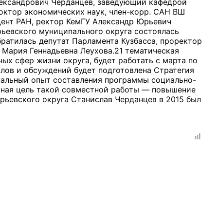
лександрович Черданцев, заведующий кафедрой
октор экономических наук, член-корр. САН ВШ
ент РАН, ректор КемГУ Александр Юрьевич
рьевского муниципального округа состоялась
ратилась депутат Парламента Кузбасса, проректор
Мария Геннадьевна Леухова.21 тематическая
ных сфер жизни округа, будет работать с марта по
рганов
лов и обсуждений будет подготовлена Стратегия
ональный опыт составления программы социально-
авная цель такой совместной работы — повышение
 условий
урьевского округа Станислав Черданцев в 2015 был