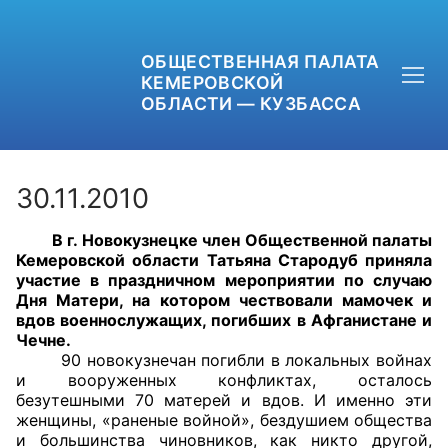
ОБЩЕСТВЕННАЯ ПАЛАТА
КЕМЕРОВСКОЙ
ОБЛАСТИ — КУЗБАССА
30.11.2010
В г. Новокузнецке член Общественной палаты
+7 (3842) 58-82-40
Кемеровской области Татьяна Стародуб приняла
участие в праздничном мероприятии по случаю
OPKO42@BK.RU
Дня Матери, на котором чествовали мамочек и
вдов военнослужащих, погибших в Афганистане и
Чечне.
ОБРАТНАЯ СВЯЗЬ
90 новокузнечан погибли в локальных войнах
и вооруженных конфликтах, осталось
безутешными 70 матерей и вдов. И именно эти
женщины, «раненые войной», бездушием общества
и большинства чиновников, как никто другой,