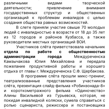
различными видами творческой
деятельности; привлечение внимания
Главная
государственных структур и общественных
организаций к проблемам инвалидов с целью
Общественные советы
создания общества равных возможностей.
В слете приняли участие свыше 70 молодых
Общественные советы при территориальных
людей с инвалидностью в возрасте от 18 до 35 лет
из 12 городов и районов Кузбасса, а также
органах федеральных органов
руководители местных организаций ВОИ.
исполнительной власти
Участников слёта приветствовала начальник
отдела по работе с общественностью
Общественные советы по проведению
администрации города
Междуреченска
независимой оценки качества условий
Камзычакова Юлия Михайловна и передала
пожелание продуктивной работы и хорошего
оказания услуг
отдыха от главы г. Междуреченска С.Ф. Щербакова.
В программе слёта прошли микс-тренинг,
О Палате
театрализованные представления участников
слёта, презентация слайд-фильма «Робинзонада-8»
Структура Палаты
и короткометражного фильма «Одиночество»
Алины Васильевой из Гурьевска, которая, не
Комиссии
покидая инвалидной коляски, сумела справиться с
ролью сценариста, режиссера и постановщика
Экспертный совет ОП КО