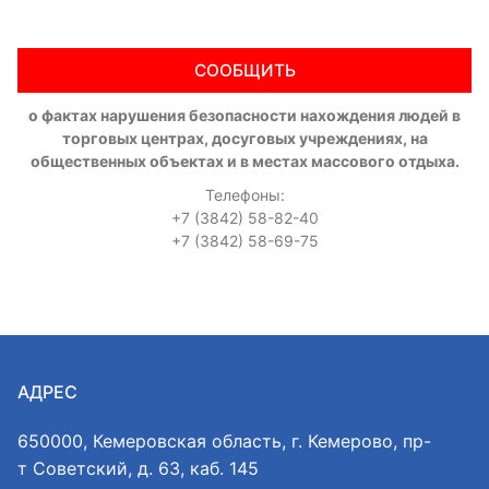
СООБЩИТЬ
о фактах нарушения безопасности нахождения людей в
торговых центрах, досуговых учреждениях, на
общественных объектах и в местах массового отдыха.
Телефоны:
+7 (3842) 58-82-40
+7 (3842) 58-69-75
АДРЕС
650000, Кемеровская область, г. Кемерово, пр-
т Советский, д. 63, каб. 145