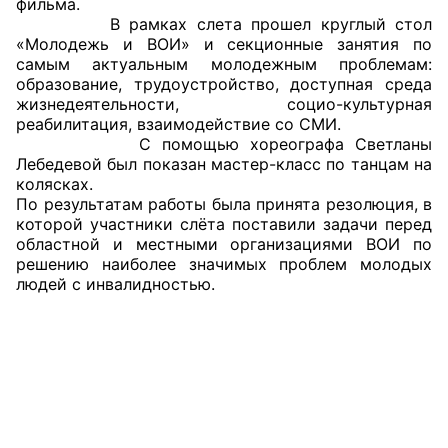
фильма.
В рамках слета прошел круглый стол
Совет ОП КО
«Молодежь и ВОИ» и секционные занятия по
самым актуальным молодежным проблемам:
образование, трудоустройство, доступная среда
Общественный штаб
жизнедеятельности, социо-культурная
реабилитация, взаимодействие со СМИ.
Члены ОП КО
С помощью хореографа Светланы
Лебедевой был показан мастер-класс по танцам на
Документы ОП КО
колясках.
По результатам работы была принята резолюция, в
Регламент ОП КО
которой участники слёта поставили задачи перед
областной и местными организациями ВОИ по
Кодекс этики ОП КО
решению наиболее значимых проблем молодых
людей с инвалидностью.
Положения
Соглашения
Рекомендации
Порядок работы ЦОН